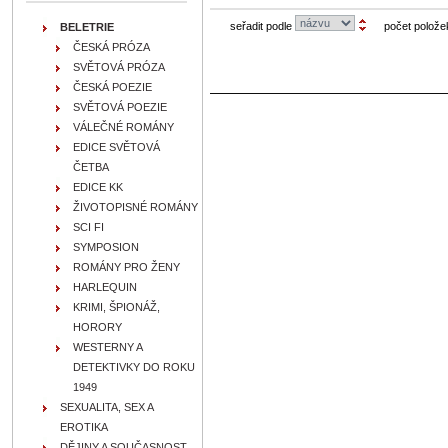
seřadit podle
počet polože
BELETRIE
ČESKÁ PRÓZA
SVĚTOVÁ PRÓZA
ČESKÁ POEZIE
SVĚTOVÁ POEZIE
VÁLEČNÉ ROMÁNY
EDICE SVĚTOVÁ
ČETBA
EDICE KK
ŽIVOTOPISNÉ ROMÁNY
SCI FI
SYMPOSION
ROMÁNY PRO ŽENY
HARLEQUIN
KRIMI, ŠPIONÁŽ,
HORORY
WESTERNY A
DETEKTIVKY DO ROKU
1949
SEXUALITA, SEX A
EROTIKA
DĚJINY A SOUČASNOST