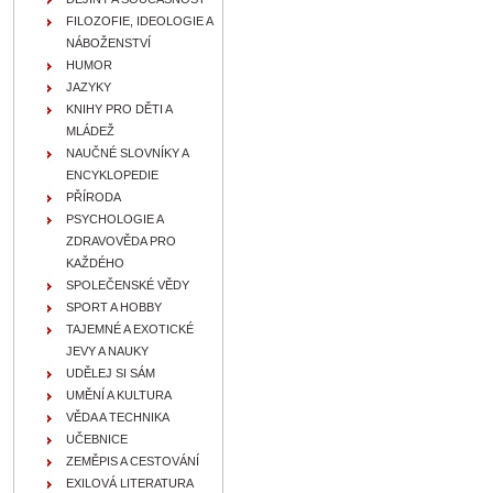
FILOZOFIE, IDEOLOGIE A
NÁBOŽENSTVÍ
HUMOR
JAZYKY
KNIHY PRO DĚTI A
MLÁDEŽ
NAUČNÉ SLOVNÍKY A
ENCYKLOPEDIE
PŘÍRODA
PSYCHOLOGIE A
ZDRAVOVĚDA PRO
KAŽDÉHO
SPOLEČENSKÉ VĚDY
SPORT A HOBBY
TAJEMNÉ A EXOTICKÉ
JEVY A NAUKY
UDĚLEJ SI SÁM
UMĚNÍ A KULTURA
VĚDA A TECHNIKA
UČEBNICE
ZEMĚPIS A CESTOVÁNÍ
EXILOVÁ LITERATURA