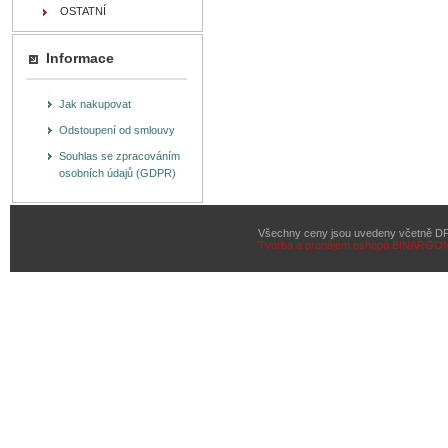
OSTATNÍ
Informace
Jak nakupovat
Odstoupení od smlouvy
Souhlas se zpracováním
osobních údajů (GDPR)
Všechny ceny jsou uvedeny včetně D
Tvorba a pronájem eshopů
BINARGON