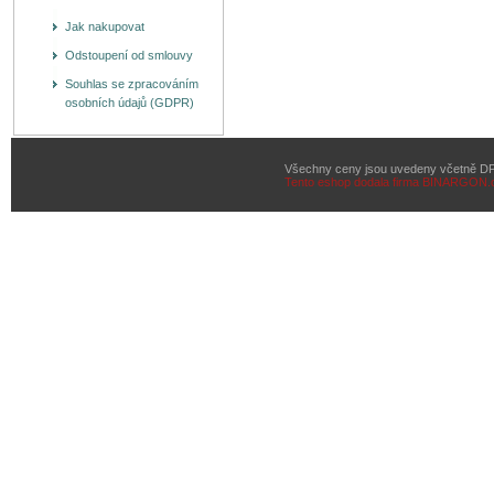
Jak nakupovat
Odstoupení od smlouvy
Souhlas se zpracováním
osobních údajů (GDPR)
Všechny ceny jsou uvedeny včetně D
Tento eshop dodala firma
BINARGON.