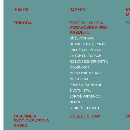
BELETRIE
HUMOR
JAZYKY
K
SEXUALITA, SEX A
M
EROTIKA
PŘÍRODA
PSYCHOLOGIE A
S
DĚJINY A SOUČASNOST
ZDRAVOVĚDA PRO
FILOZOFIE, IDEOLOGIE A
KAŽDÉHO
NÁBOŽENSTVÍ
DÍTĚ, VÝCHOVA
HUMOR
DOMÁCÍ NÁSILÍ, TÝRÁNÍ,
JAZYKY
ZNEUŽÍVÁNÍ, ŽENA V
KNIHY PRO DĚTI A
JINÝCH KULTURÁCH
MLÁDEŽ
ROZVOJ SCHOPNOSTÍ A
NAUČNÉ SLOVNÍKY A
OSOBNOSTI
ENCYKLOPEDIE
MEZILIDSKÉ VZTAHY
PŘÍRODA
MUŽ A ŽENA
PSYCHOLOGIE A
PRÁCE A PODNIKÁNÍ
ZDRAVOVĚDA PRO
ŽIVOTNÍ STYL
KAŽDÉHO
ZDRAVÍ, PREVENCE,
DÍTĚ, VÝCHOVA
NEMOCI
DOMÁCÍ NÁSILÍ,
SENIOŘI, STÁRNUTÍ
TÝRÁNÍ, ZNEUŽÍVÁNÍ,
TAJEMNÉ A
UDĚLEJ SI SÁM
U
ŽENA V JINÝCH
EXOTICKÉ JEVY A
KULTURÁCH
NAUKY
ROZVOJ SCHOPNOSTÍ