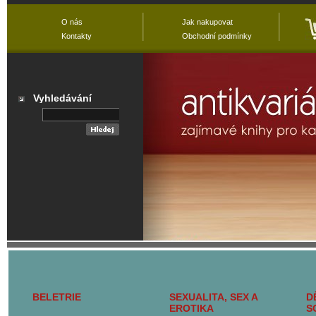
O nás
Jak nakupovat
Kontakty
Obchodní podmínky
Vyhledávání
Přehled všech
kategorií
BELETRIE
SEXUALITA, SEX A
D
Hlavní kategorie
EROTIKA
S