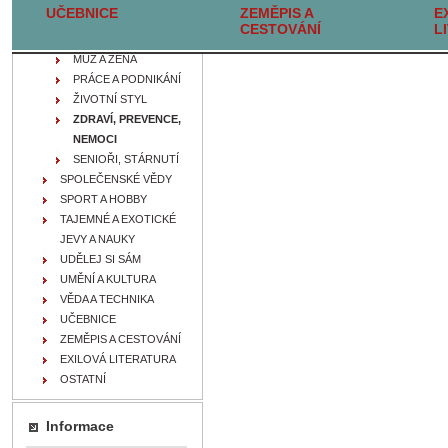
UČEBNICE
ZEMĚPIS A
E
A OSOBNOSTI
CESTOVÁNÍ
L
MEZILIDSKÉ VZTAHY
MUŽ A ŽENA
PRÁCE A PODNIKÁNÍ
ŽIVOTNÍ STYL
ZDRAVÍ, PREVENCE,
NEMOCI
SENIOŘI, STÁRNUTÍ
SPOLEČENSKÉ VĚDY
SPORT A HOBBY
TAJEMNÉ A EXOTICKÉ
JEVY A NAUKY
UDĚLEJ SI SÁM
UMĚNÍ A KULTURA
VĚDA A TECHNIKA
UČEBNICE
ZEMĚPIS A CESTOVÁNÍ
EXILOVÁ LITERATURA
OSTATNÍ
Informace