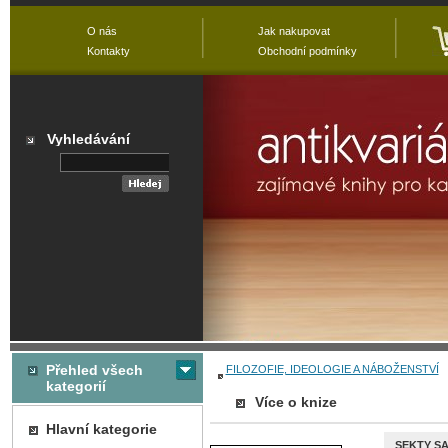
O nás
Jak nakupovat
Kontakty
Obchodní podmínky
Vyhledávání
Přehled všech
FILOZOFIE, IDEOLOGIE A NÁBOŽENSTVÍ
kategorií
Více o knize
Hlavní kategorie
SEKTY S