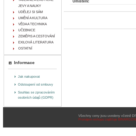
Umístění:
JEVY A NAUKY
UDĚLEJ SI SÁM
UMĚNÍ A KULTURA
VĚDA A TECHNIKA
UČEBNICE
ZEMĚPIS A CESTOVÁNÍ
EXILOVÁ LITERATURA
OSTATNÍ
Informace
Jak nakupovat
Odstoupení od smlouvy
Souhlas se zpracováním
osobních údajů (GDPR)
Všechny ceny jsou uvedeny včetně D
Pronájem eshopu zajišťuje
BINARGON