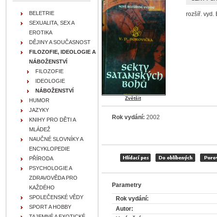
BELETRIE
rozšíř. vyd.
SEXUALITA, SEX A
EROTIKA
DĚJINY A SOUČASNOST
FILOZOFIE, IDEOLOGIE A
NÁBOŽENSTVÍ
FILOZOFIE
IDEOLOGIE
NÁBOŽENSTVÍ
Zvětšit
HUMOR
JAZYKY
Rok vydání:
2002
KNIHY PRO DĚTI A
MLÁDEŽ
NAUČNÉ SLOVNÍKY A
ENCYKLOPEDIE
PŘÍRODA
PSYCHOLOGIE A
ZDRAVOVĚDA PRO
Parametry
KAŽDÉHO
SPOLEČENSKÉ VĚDY
Rok vydání:
SPORT A HOBBY
Autor:
TAJEMNÉ A EXOTICKÉ