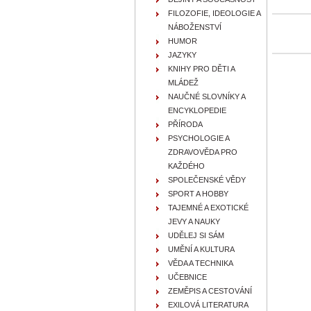
FILOZOFIE, IDEOLOGIE A
NÁBOŽENSTVÍ
HUMOR
JAZYKY
KNIHY PRO DĚTI A
MLÁDEŽ
NAUČNÉ SLOVNÍKY A
ENCYKLOPEDIE
PŘÍRODA
PSYCHOLOGIE A
ZDRAVOVĚDA PRO
KAŽDÉHO
SPOLEČENSKÉ VĚDY
SPORT A HOBBY
TAJEMNÉ A EXOTICKÉ
JEVY A NAUKY
UDĚLEJ SI SÁM
UMĚNÍ A KULTURA
VĚDA A TECHNIKA
UČEBNICE
ZEMĚPIS A CESTOVÁNÍ
EXILOVÁ LITERATURA