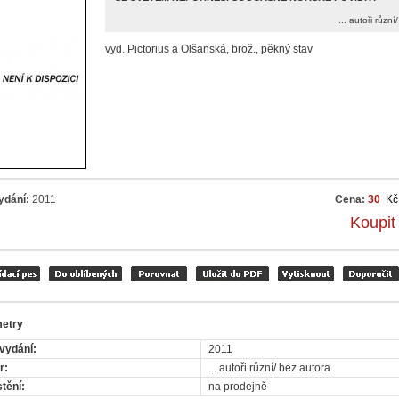
... autoři různ
vyd. Pictorius a Olšanská, brož., pěkný stav
ydání:
2011
Cena:
30
Kč
Koupit
etry
vydání:
2011
r:
... autoři různí/ bez autora
tění:
na prodejně