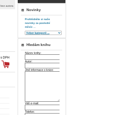
í/ bez autora
Novinky
Prohlédněte si naše
novinky za poslední
měsíc ...
Hledám knihu
Název knihy:
 s DPH
Autor:
Jiné informace o knize:
Váš e-mail:
Telefon: