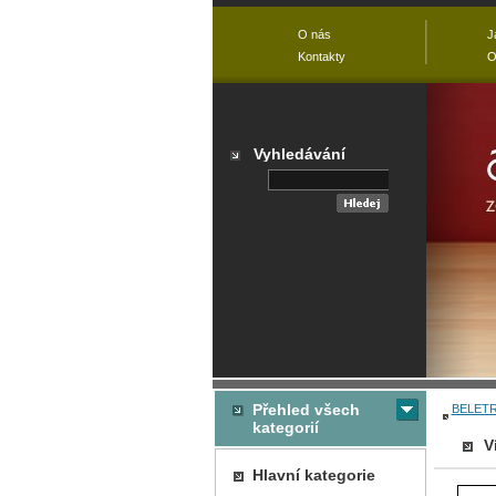
O nás
J
Kontakty
O
Vyhledávání
Přehled všech
BELETR
kategorií
V
Hlavní kategorie