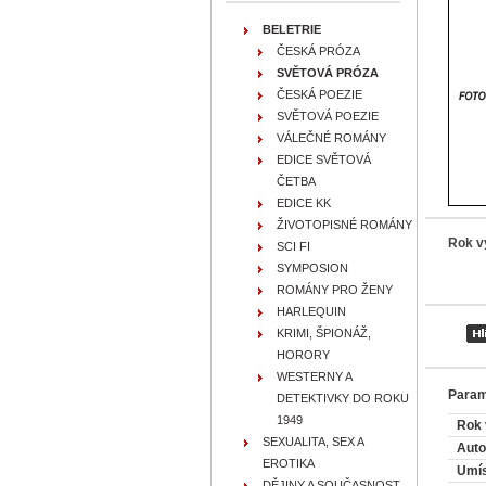
BELETRIE
ČESKÁ PRÓZA
SVĚTOVÁ PRÓZA
ČESKÁ POEZIE
SVĚTOVÁ POEZIE
VÁLEČNÉ ROMÁNY
EDICE SVĚTOVÁ
ČETBA
EDICE KK
ŽIVOTOPISNÉ ROMÁNY
Rok v
SCI FI
SYMPOSION
ROMÁNY PRO ŽENY
HARLEQUIN
KRIMI, ŠPIONÁŽ,
HORORY
WESTERNY A
Param
DETEKTIVKY DO ROKU
1949
Rok 
SEXUALITA, SEX A
Auto
EROTIKA
Umís
DĚJINY A SOUČASNOST