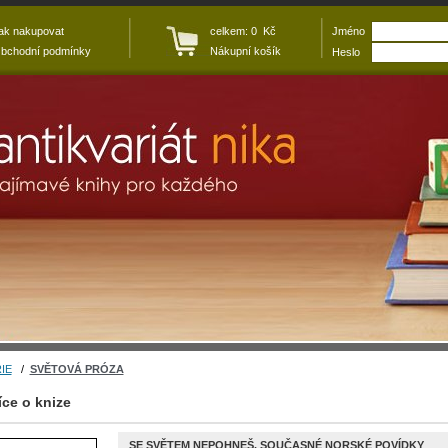
ak nakupovat
celkem: 0 Kč
Jméno
bchodní podmínky
Nákupní košík
Heslo
IE
/
SVĚTOVÁ PRÓZA
íce o knize
SE SVĚTEM NEPOHNEŠ. SOUČASNÉ NORSKÉ POVÍDKY