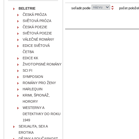
seřadit podle
počet polože
BELETRIE
ČESKÁ PRÓZA
SVĚTOVÁ PRÓZA
ČESKÁ POEZIE
SVĚTOVÁ POEZIE
VÁLEČNÉ ROMÁNY
EDICE SVĚTOVÁ
ČETBA
EDICE KK
ŽIVOTOPISNÉ ROMÁNY
SCI FI
SYMPOSION
ROMÁNY PRO ŽENY
HARLEQUIN
KRIMI, ŠPIONÁŽ,
HORORY
WESTERNY A
DETEKTIVKY DO ROKU
1949
SEXUALITA, SEX A
EROTIKA
DĚJINY A SOUČASNOST