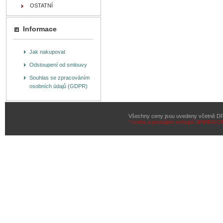
OSTATNÍ
Informace
Jak nakupovat
Odstoupení od smlouvy
Souhlas se zpracováním
osobních údajů (GDPR)
Všechny ceny jsou uvedeny včetně D
Tvorba a pronájem eshopů
BINARGON