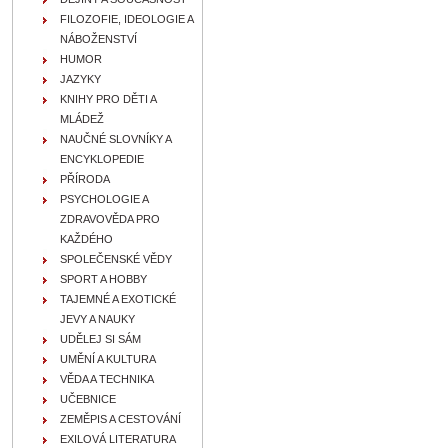
FILOZOFIE, IDEOLOGIE A
NÁBOŽENSTVÍ
HUMOR
JAZYKY
KNIHY PRO DĚTI A
MLÁDEŽ
NAUČNÉ SLOVNÍKY A
ENCYKLOPEDIE
PŘÍRODA
PSYCHOLOGIE A
ZDRAVOVĚDA PRO
KAŽDÉHO
SPOLEČENSKÉ VĚDY
SPORT A HOBBY
TAJEMNÉ A EXOTICKÉ
JEVY A NAUKY
UDĚLEJ SI SÁM
UMĚNÍ A KULTURA
VĚDA A TECHNIKA
UČEBNICE
ZEMĚPIS A CESTOVÁNÍ
EXILOVÁ LITERATURA