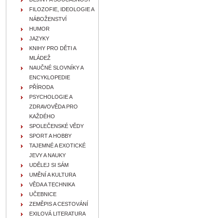
FILOZOFIE, IDEOLOGIE A
NÁBOŽENSTVÍ
HUMOR
JAZYKY
KNIHY PRO DĚTI A
MLÁDEŽ
NAUČNÉ SLOVNÍKY A
ENCYKLOPEDIE
PŘÍRODA
PSYCHOLOGIE A
ZDRAVOVĚDA PRO
KAŽDÉHO
SPOLEČENSKÉ VĚDY
SPORT A HOBBY
TAJEMNÉ A EXOTICKÉ
JEVY A NAUKY
UDĚLEJ SI SÁM
UMĚNÍ A KULTURA
VĚDA A TECHNIKA
UČEBNICE
ZEMĚPIS A CESTOVÁNÍ
EXILOVÁ LITERATURA