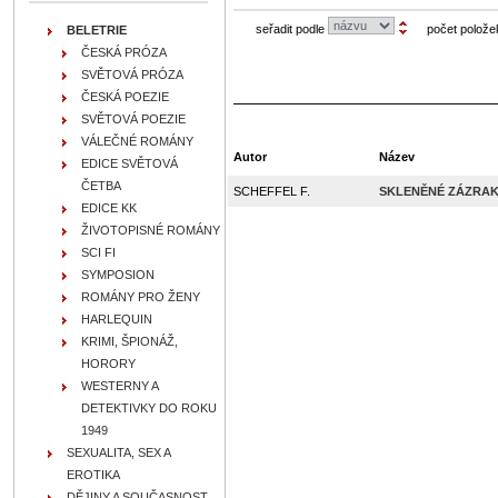
seřadit podle
počet polože
BELETRIE
ČESKÁ PRÓZA
SVĚTOVÁ PRÓZA
ČESKÁ POEZIE
SVĚTOVÁ POEZIE
VÁLEČNÉ ROMÁNY
Autor
Název
EDICE SVĚTOVÁ
ČETBA
SCHEFFEL F.
SKLENĚNÉ ZÁZRA
EDICE KK
ŽIVOTOPISNÉ ROMÁNY
SCI FI
SYMPOSION
ROMÁNY PRO ŽENY
HARLEQUIN
KRIMI, ŠPIONÁŽ,
HORORY
WESTERNY A
DETEKTIVKY DO ROKU
1949
SEXUALITA, SEX A
EROTIKA
DĚJINY A SOUČASNOST