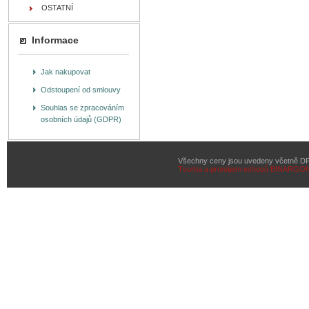
OSTATNÍ
Informace
Jak nakupovat
Odstoupení od smlouvy
Souhlas se zpracováním
osobních údajů (GDPR)
Všechny ceny jsou uvedeny včetně D
Tvorba a pronájem eshopů
BINARGON