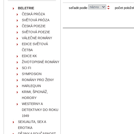
seřadit podle
počet polože
BELETRIE
ČESKÁ PRÓZA
SVĚTOVÁ PRÓZA
ČESKÁ POEZIE
SVĚTOVÁ POEZIE
VÁLEČNÉ ROMÁNY
EDICE SVĚTOVÁ
ČETBA
EDICE KK
ŽIVOTOPISNÉ ROMÁNY
SCI FI
SYMPOSION
ROMÁNY PRO ŽENY
HARLEQUIN
KRIMI, ŠPIONÁŽ,
HORORY
WESTERNY A
DETEKTIVKY DO ROKU
1949
SEXUALITA, SEX A
EROTIKA
DĚJINY A SOUČASNOST