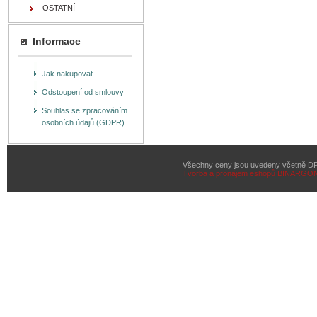
OSTATNÍ
Informace
Jak nakupovat
Odstoupení od smlouvy
Souhlas se zpracováním
osobních údajů (GDPR)
Všechny ceny jsou uvedeny včetně D
Tvorba a pronájem eshopů
BINARGON