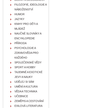
FILOZOFIE, IDEOLOGIE A
NÁBOŽENSTVÍ
HUMOR
JAZYKY
KNIHY PRO DĚTI A
MLÁDEŽ
NAUČNÉ SLOVNÍKY A
ENCYKLOPEDIE
PŘÍRODA
PSYCHOLOGIE A
ZDRAVOVĚDA PRO
KAŽDÉHO
SPOLEČENSKÉ VĚDY
SPORT A HOBBY
TAJEMNÉ A EXOTICKÉ
JEVY A NAUKY
UDĚLEJ SI SÁM
UMĚNÍ A KULTURA
VĚDA A TECHNIKA
UČEBNICE
ZEMĚPIS A CESTOVÁNÍ
EXILOVÁ LITERATURA