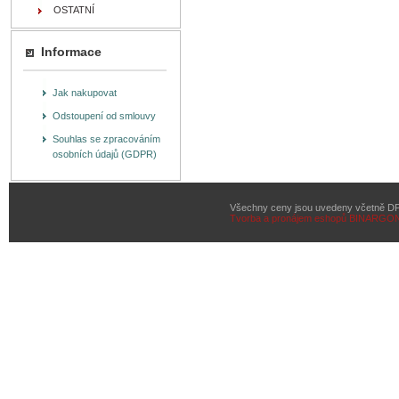
OSTATNÍ
Informace
Jak nakupovat
Odstoupení od smlouvy
Souhlas se zpracováním
osobních údajů (GDPR)
Všechny ceny jsou uvedeny včetně D
Tvorba a pronájem eshopů
BINARGON