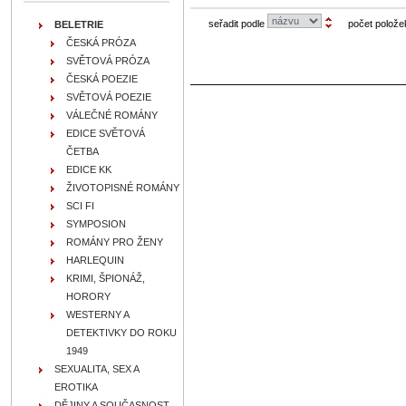
seřadit podle
počet polože
BELETRIE
ČESKÁ PRÓZA
SVĚTOVÁ PRÓZA
ČESKÁ POEZIE
SVĚTOVÁ POEZIE
VÁLEČNÉ ROMÁNY
EDICE SVĚTOVÁ
ČETBA
EDICE KK
ŽIVOTOPISNÉ ROMÁNY
SCI FI
SYMPOSION
ROMÁNY PRO ŽENY
HARLEQUIN
KRIMI, ŠPIONÁŽ,
HORORY
WESTERNY A
DETEKTIVKY DO ROKU
1949
SEXUALITA, SEX A
EROTIKA
DĚJINY A SOUČASNOST