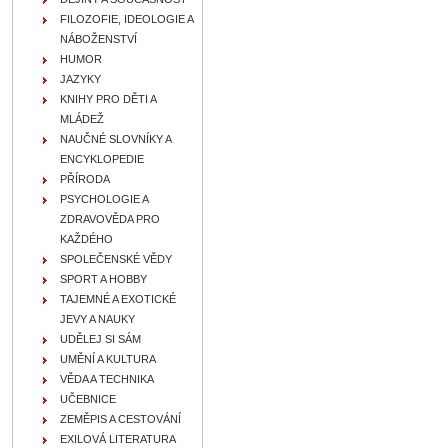
FILOZOFIE, IDEOLOGIE A
NÁBOŽENSTVÍ
HUMOR
JAZYKY
KNIHY PRO DĚTI A
MLÁDEŽ
NAUČNÉ SLOVNÍKY A
ENCYKLOPEDIE
PŘÍRODA
PSYCHOLOGIE A
ZDRAVOVĚDA PRO
KAŽDÉHO
SPOLEČENSKÉ VĚDY
SPORT A HOBBY
TAJEMNÉ A EXOTICKÉ
JEVY A NAUKY
UDĚLEJ SI SÁM
UMĚNÍ A KULTURA
VĚDA A TECHNIKA
UČEBNICE
ZEMĚPIS A CESTOVÁNÍ
EXILOVÁ LITERATURA