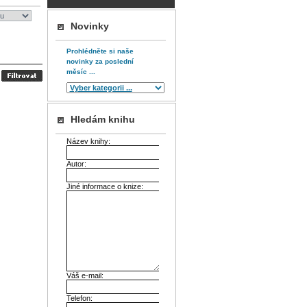
Novinky
Prohlédněte si naše
novinky za poslední
měsíc ...
Hledám knihu
Název knihy:
Autor:
Jiné informace o knize:
Váš e-mail:
Telefon: