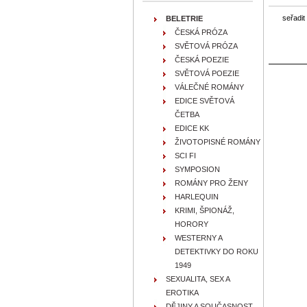
seřadit
BELETRIE
ČESKÁ PRÓZA
SVĚTOVÁ PRÓZA
ČESKÁ POEZIE
SVĚTOVÁ POEZIE
VÁLEČNÉ ROMÁNY
EDICE SVĚTOVÁ
ČETBA
EDICE KK
ŽIVOTOPISNÉ ROMÁNY
SCI FI
SYMPOSION
ROMÁNY PRO ŽENY
HARLEQUIN
KRIMI, ŠPIONÁŽ,
HORORY
WESTERNY A
DETEKTIVKY DO ROKU
1949
SEXUALITA, SEX A
EROTIKA
DĚJINY A SOUČASNOST