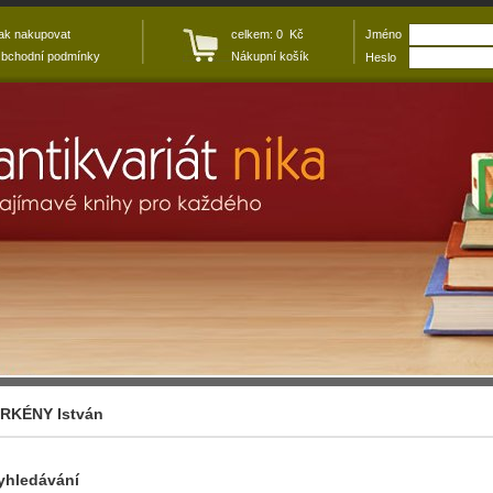
ak nakupovat
celkem: 0 Kč
Jméno
bchodní podmínky
Nákupní košík
Heslo
RKÉNY István
yhledávání