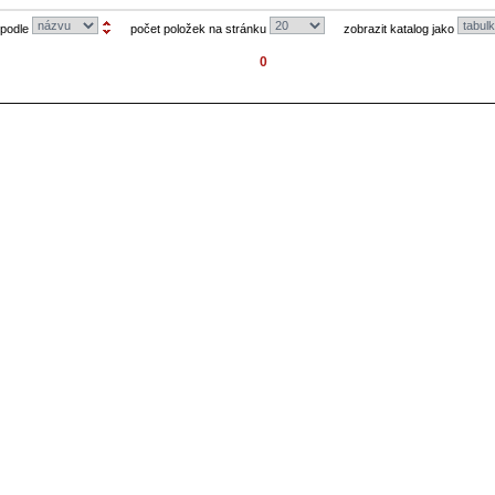
 podle
počet položek na stránku
zobrazit katalog jako
0