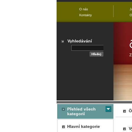
O nás
J
Kontakty
O
Vyhledávání
Přehled všech
Ö
kategorií
Hlavní kategorie
V