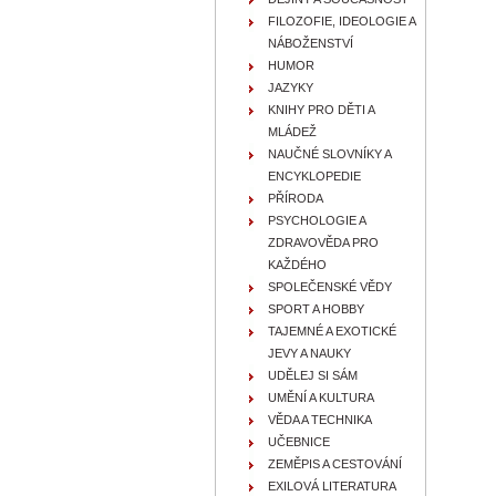
FILOZOFIE, IDEOLOGIE A
NÁBOŽENSTVÍ
HUMOR
JAZYKY
KNIHY PRO DĚTI A
MLÁDEŽ
NAUČNÉ SLOVNÍKY A
ENCYKLOPEDIE
PŘÍRODA
PSYCHOLOGIE A
ZDRAVOVĚDA PRO
KAŽDÉHO
SPOLEČENSKÉ VĚDY
SPORT A HOBBY
TAJEMNÉ A EXOTICKÉ
JEVY A NAUKY
UDĚLEJ SI SÁM
UMĚNÍ A KULTURA
VĚDA A TECHNIKA
UČEBNICE
ZEMĚPIS A CESTOVÁNÍ
EXILOVÁ LITERATURA