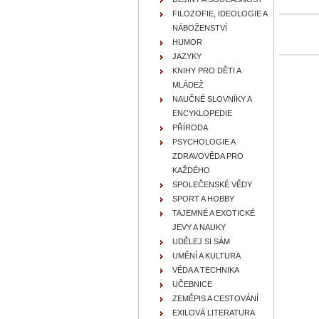
FILOZOFIE, IDEOLOGIE A
NÁBOŽENSTVÍ
HUMOR
JAZYKY
KNIHY PRO DĚTI A
MLÁDEŽ
NAUČNÉ SLOVNÍKY A
ENCYKLOPEDIE
PŘÍRODA
PSYCHOLOGIE A
ZDRAVOVĚDA PRO
KAŽDÉHO
SPOLEČENSKÉ VĚDY
SPORT A HOBBY
TAJEMNÉ A EXOTICKÉ
JEVY A NAUKY
UDĚLEJ SI SÁM
UMĚNÍ A KULTURA
VĚDA A TECHNIKA
UČEBNICE
ZEMĚPIS A CESTOVÁNÍ
EXILOVÁ LITERATURA