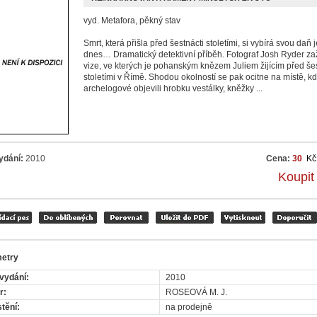
vyd. Metafora, pěkný stav
Smrt, která přišla před šestnácti stoletími, si vybírá svou daň 
dnes… Dramatický detektivní příběh. Fotograf Josh Ryder za
vize, ve kterých je pohanským knězem Juliem žijícím před šes
stoletími v Římě. Shodou okolností se pak ocitne na místě, k
archelogové objevili hrobku vestálky, kněžky ...
ydání:
2010
Cena:
30
Kč
Koupit
etry
vydání:
2010
r:
ROSEOVÁ M. J.
tění:
na prodejně