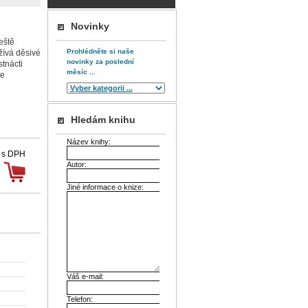
Novinky
ještě
Prohlédněte si naše
žívá děsivé
novinky za poslední
tnácti
měsíc ...
de
Hledám knihu
Název knihy:
 s DPH
Autor:
Jiné informace o knize:
Váš e-mail:
Telefon: