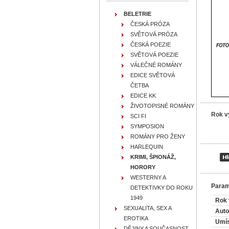
BELETRIE
ČESKÁ PRÓZA
SVĚTOVÁ PRÓZA
ČESKÁ POEZIE
SVĚTOVÁ POEZIE
VÁLEČNÉ ROMÁNY
EDICE SVĚTOVÁ
ČETBA
EDICE KK
ŽIVOTOPISNÉ ROMÁNY
Rok v
SCI FI
SYMPOSION
ROMÁNY PRO ŽENY
HARLEQUIN
KRIMI, ŠPIONÁŽ,
HORORY
WESTERNY A
Param
DETEKTIVKY DO ROKU
1949
Rok 
SEXUALITA, SEX A
Auto
EROTIKA
Umís
DĚJINY A SOUČASNOST