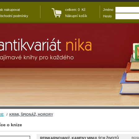
ak nakupovat
celkem: 0 Kč
Jméno
bchodní podmínky
Nákupní košík
Heslo
IE
/
KRIMI, ŠPIONÁŽ, HORORY
íce o knize
REINKARNOVANÝ. KAMENY MINULÝCH ŽIVOTŮ
ROSE