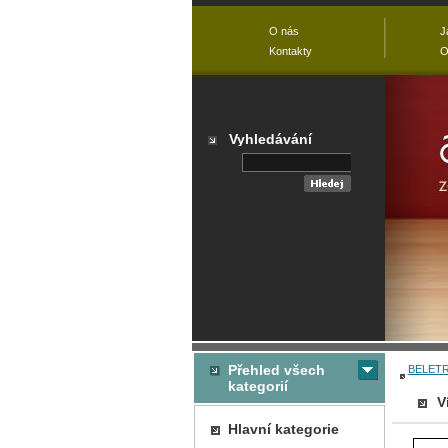
O nás
J
Kontakty
O
Vyhledávání
Přehled všech
BELETR
kategorií
V
Hlavní kategorie