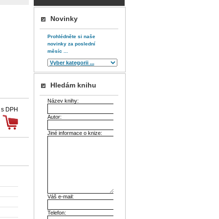
Novinky
Prohlédněte si naše
novinky za poslední
měsíc ...
Hledám knihu
Název knihy:
 s DPH
Autor:
Jiné informace o knize:
Váš e-mail:
Telefon: