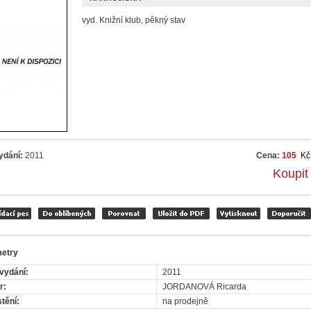
vyd. Knižní klub, pěkný stav
ydání:
2011
Cena:
105
Kč
Koupit
etry
vydání:
2011
r:
JORDANOVÁ Ricarda
tění:
na prodejně