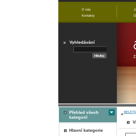
O nás
J
Kontakty
O
Vyhledávání
Přehled všech
BELETR
kategorií
V
Hlavní kategorie