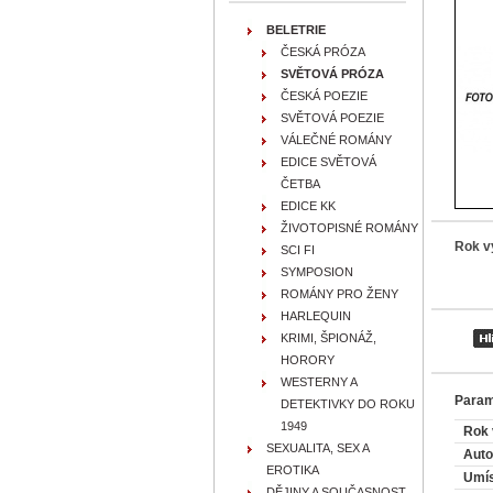
BELETRIE
ČESKÁ PRÓZA
SVĚTOVÁ PRÓZA
ČESKÁ POEZIE
SVĚTOVÁ POEZIE
VÁLEČNÉ ROMÁNY
EDICE SVĚTOVÁ
ČETBA
EDICE KK
ŽIVOTOPISNÉ ROMÁNY
Rok v
SCI FI
SYMPOSION
ROMÁNY PRO ŽENY
HARLEQUIN
KRIMI, ŠPIONÁŽ,
HORORY
WESTERNY A
Param
DETEKTIVKY DO ROKU
1949
Rok 
SEXUALITA, SEX A
Auto
EROTIKA
Umís
DĚJINY A SOUČASNOST