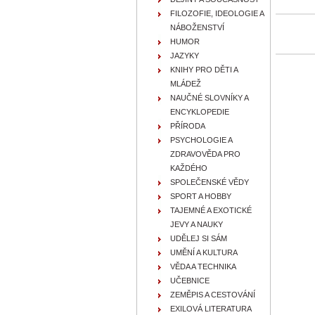
FILOZOFIE, IDEOLOGIE A
NÁBOŽENSTVÍ
HUMOR
JAZYKY
KNIHY PRO DĚTI A
MLÁDEŽ
NAUČNÉ SLOVNÍKY A
ENCYKLOPEDIE
PŘÍRODA
PSYCHOLOGIE A
ZDRAVOVĚDA PRO
KAŽDÉHO
SPOLEČENSKÉ VĚDY
SPORT A HOBBY
TAJEMNÉ A EXOTICKÉ
JEVY A NAUKY
UDĚLEJ SI SÁM
UMĚNÍ A KULTURA
VĚDA A TECHNIKA
UČEBNICE
ZEMĚPIS A CESTOVÁNÍ
EXILOVÁ LITERATURA