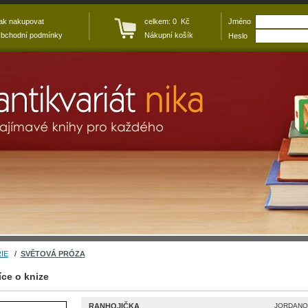
ak nakupovat
celkem: 0 Kč
Jméno
bchodní podmínky
Nákupní košík
Heslo
IE
/
SVĚTOVÁ PRÓZA
íce o knize
RANHOJIČKA
JORDANOV