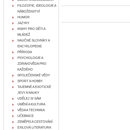
FILOZOFIE, IDEOLOGIE A
NÁBOŽENSTVÍ
HUMOR
JAZYKY
KNIHY PRO DĚTI A
MLÁDEŽ
NAUČNÉ SLOVNÍKY A
ENCYKLOPEDIE
PŘÍRODA
PSYCHOLOGIE A
ZDRAVOVĚDA PRO
KAŽDÉHO
SPOLEČENSKÉ VĚDY
SPORT A HOBBY
TAJEMNÉ A EXOTICKÉ
JEVY A NAUKY
UDĚLEJ SI SÁM
UMĚNÍ A KULTURA
VĚDA A TECHNIKA
UČEBNICE
ZEMĚPIS A CESTOVÁNÍ
EXILOVÁ LITERATURA