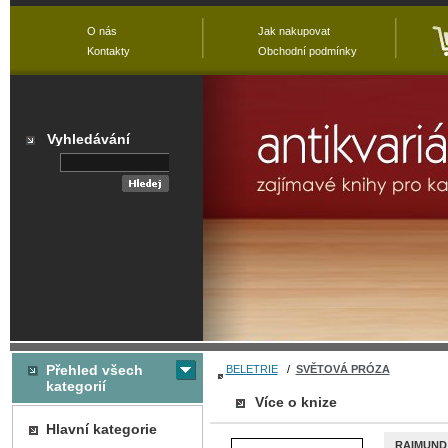
O nás
Jak nakupovat
Kontakty
Obchodní podmínky
Vyhledávání
Přehled všech
BELETRIE
/
SVĚTOVÁ PRÓZA
kategorií
Více o knize
Hlavní kategorie
RAIMUND