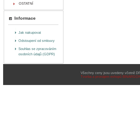
OSTATNÍ
Informace
Jak nakupovat
Odstoupení od smlouvy
Souhlas se zpracováním
osobních údajů (GDPR)
Všechny ceny jsou uvedeny včetně D
Tvorba a pronájem eshopů
BINARGON