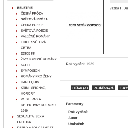
BELETRIE
vazba F. D
ČESKÁ PRÓZA
SVĚTOVÁ PRÓZA
ČESKÁ POEZIE
SVĚTOVÁ POEZIE
VÁLEČNÉ ROMÁNY
EDICE SVĚTOVÁ
ČETBA
EDICE KK
ŽIVOTOPISNÉ ROMÁNY
Rok vydání:
1939
SCI FI
SYMPOSION
ROMÁNY PRO ŽENY
HARLEQUIN
KRIMI, ŠPIONÁŽ,
HORORY
WESTERNY A
Parametry
DETEKTIVKY DO ROKU
1949
Rok vydání:
SEXUALITA, SEX A
Autor:
EROTIKA
Umístění:
DĚJINY A SOUČASNOST