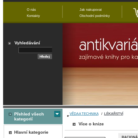
O nás
Jak nakupovat
Kontakty
Obchodní podmínky
Vyhledávání
Přehled všech
VĚDA A TECHNIKA
/
LÉKAŘSTVÍ
kategorií
Více o knize
Hlavní kategorie
RACIONÁ