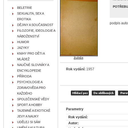
POTŘEBU
BELETRIE
SEXUALITA, SEX A
EROTIKA
podpis auto
DĚJINY A SOUČASNOST
FILOZOFIE, IDEOLOGIE A
NÁBOŽENSTVÍ
HUMOR
JAZYKY
KNIHY PRO DĚTI A
Zvětšit
MLÁDEŽ
NAUČNÉ SLOVNÍKY A
Rok vydání:
1957
ENCYKLOPEDIE
PŘÍRODA
PSYCHOLOGIE A
ZDRAVOVĚDA PRO
KAŽDÉHO
SPOLEČENSKÉ VĚDY
SPORT A HOBBY
Parametry
TAJEMNÉ A EXOTICKÉ
JEVY A NAUKY
Rok vydání:
UDĚLEJ SI SÁM
Autor:
UMĚNÍ A KULTURA