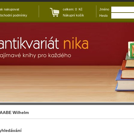
ak nakupovat
celkem: 0 Kč
Jméno
bchodní podmínky
Nákupní košík
Heslo
AABE Wilhelm
yhledávání