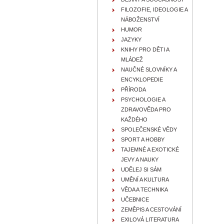
FILOZOFIE, IDEOLOGIE A
NÁBOŽENSTVÍ
HUMOR
JAZYKY
KNIHY PRO DĚTI A
MLÁDEŽ
NAUČNÉ SLOVNÍKY A
ENCYKLOPEDIE
PŘÍRODA
PSYCHOLOGIE A
ZDRAVOVĚDA PRO
KAŽDÉHO
SPOLEČENSKÉ VĚDY
SPORT A HOBBY
TAJEMNÉ A EXOTICKÉ
JEVY A NAUKY
UDĚLEJ SI SÁM
UMĚNÍ A KULTURA
VĚDA A TECHNIKA
UČEBNICE
ZEMĚPIS A CESTOVÁNÍ
EXILOVÁ LITERATURA