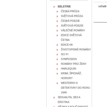
seřadit
BELETRIE
ČESKÁ PRÓZA
SVĚTOVÁ PRÓZA
ČESKÁ POEZIE
SVĚTOVÁ POEZIE
VÁLEČNÉ ROMÁNY
EDICE SVĚTOVÁ
ČETBA
EDICE KK
ŽIVOTOPISNÉ ROMÁNY
SCI FI
SYMPOSION
ROMÁNY PRO ŽENY
HARLEQUIN
KRIMI, ŠPIONÁŽ,
HORORY
WESTERNY A
DETEKTIVKY DO ROKU
1949
SEXUALITA, SEX A
EROTIKA
DĚJINY A SOUČASNOST