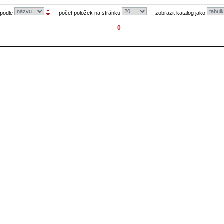
 podle
počet položek na stránku
zobrazit katalog jako
0