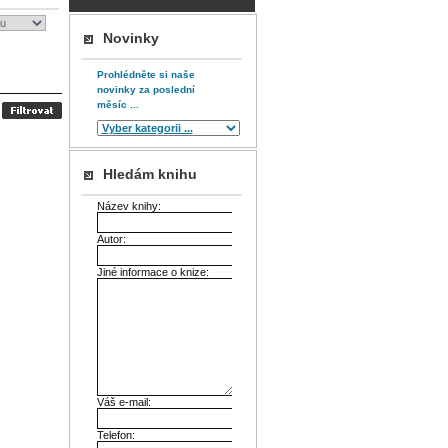
Novinky
Prohlédněte si naše
novinky za poslední
měsíc ...
Hledám knihu
Název knihy:
Autor:
Jiné informace o knize:
Váš e-mail:
Telefon: