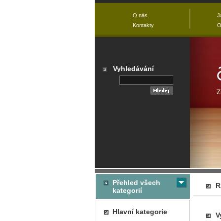
O nás
J
Kontakty
O
Vyhledávání
Přehled všech
R
kategorií
Hlavní kategorie
V