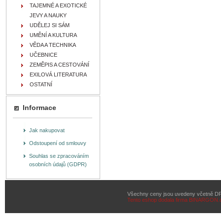
TAJEMNÉ A EXOTICKÉ
JEVY A NAUKY
UDĚLEJ SI SÁM
UMĚNÍ A KULTURA
VĚDA A TECHNIKA
UČEBNICE
ZEMĚPIS A CESTOVÁNÍ
EXILOVÁ LITERATURA
OSTATNÍ
Informace
Jak nakupovat
Odstoupení od smlouvy
Souhlas se zpracováním
osobních údajů (GDPR)
Všechny ceny jsou uvedeny včetně D
Tento eshop dodala firma
BINARGON.