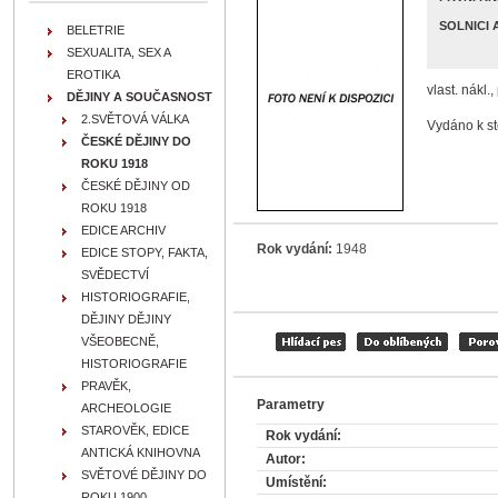
SOLNICI 
BELETRIE
SEXUALITA, SEX A
EROTIKA
vlast. nákl.
DĚJINY A SOUČASNOST
2.SVĚTOVÁ VÁLKA
Vydáno k st
ČESKÉ DĚJINY DO
ROKU 1918
ČESKÉ DĚJINY OD
ROKU 1918
EDICE ARCHIV
Rok vydání:
1948
EDICE STOPY, FAKTA,
SVĚDECTVÍ
HISTORIOGRAFIE,
DĚJINY DĚJINY
VŠEOBECNĚ,
HISTORIOGRAFIE
PRAVĚK,
Parametry
ARCHEOLOGIE
STAROVĚK, EDICE
Rok vydání:
ANTICKÁ KNIHOVNA
Autor:
SVĚTOVÉ DĚJINY DO
Umístění:
ROKU 1900