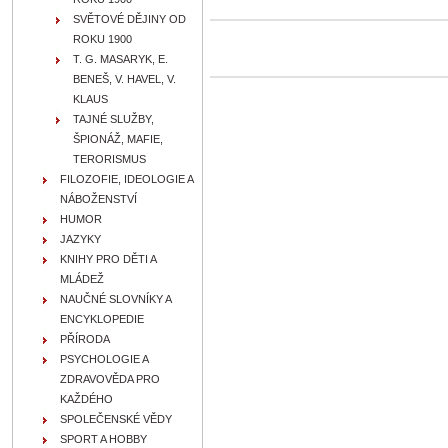
SVĚTOVÉ DĚJINY OD
ROKU 1900
T. G. MASARYK, E.
BENEŠ, V. HAVEL, V.
KLAUS
TAJNÉ SLUŽBY,
ŠPIONÁŽ, MAFIE,
TERORISMUS
FILOZOFIE, IDEOLOGIE A
NÁBOŽENSTVÍ
HUMOR
JAZYKY
KNIHY PRO DĚTI A
MLÁDEŽ
NAUČNÉ SLOVNÍKY A
ENCYKLOPEDIE
PŘÍRODA
PSYCHOLOGIE A
ZDRAVOVĚDA PRO
KAŽDÉHO
SPOLEČENSKÉ VĚDY
SPORT A HOBBY