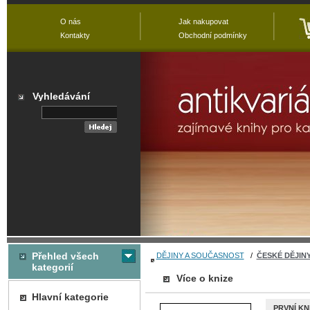
O nás
Jak nakupovat
Kontakty
Obchodní podmínky
Vyhledávání
Přehled všech
DĚJINY A SOUČASNOST
/
ČESKÉ DĚJIN
kategorií
Více o knize
Hlavní kategorie
PRVNÍ KN