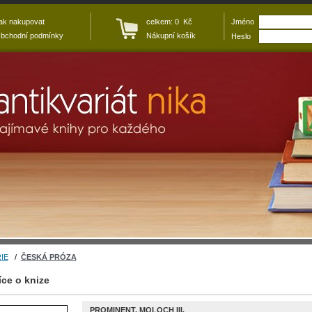
ak nakupovat
celkem: 0 Kč
Jméno
bchodní podmínky
Nákupní košík
Heslo
IE
/
ČESKÁ PRÓZA
íce o knize
PROMINENT. MOLOCH III.