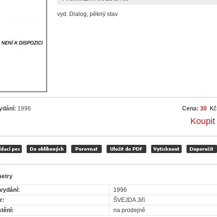
vyd. Dialog, pěkný stav
ydání:
1996
Cena:
30
Kč
Koupit
etry
vydání:
1996
r:
ŠVEJDA Jiří
tění:
na prodejně