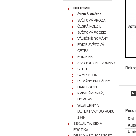
BELETRIE
ČESKÁ PRÓZA
SVĚTOVÁ PRÓZA
ČESKÁ POEZIE
SVĚTOVÁ POEZIE
VÁLEČNÉ ROMÁNY
EDICE SVĚTOVÁ
ČETBA
EDICE KK
ŽIVOTOPISNÉ ROMÁNY
Rok v
SCI FI
SYMPOSION
ROMÁNY PRO ŽENY
HARLEQUIN
KRIMI, ŠPIONÁŽ,
HORORY
WESTERNY A
Param
DETEKTIVKY DO ROKU
1949
Rok 
SEXUALITA, SEX A
Auto
EROTIKA
Umís
DĚJINY A SOUČASNOST