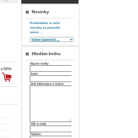
Novinky
Prohlédněte si naše
novinky za poslední
měsíc ...
Hledám knihu
Název knihy:
 s DPH
Autor:
Jiné informace o knize:
Váš e-mail:
Telefon: