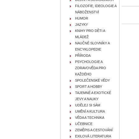
FILOZOFIE, IDEOLOGIE A
NÁBOŽENSTVÍ
HUMOR
JAZYKY
KNIHY PRO DĚTI A
MLÁDEŽ
NAUČNÉ SLOVNÍKY A
ENCYKLOPEDIE
PŘÍRODA
PSYCHOLOGIE A
ZDRAVOVĚDA PRO
KAŽDÉHO
SPOLEČENSKÉ VĚDY
SPORT A HOBBY
TAJEMNÉ A EXOTICKÉ
JEVY A NAUKY
UDĚLEJ SI SÁM
UMĚNÍ A KULTURA
VĚDA A TECHNIKA
UČEBNICE
ZEMĚPIS A CESTOVÁNÍ
EXILOVÁ LITERATURA