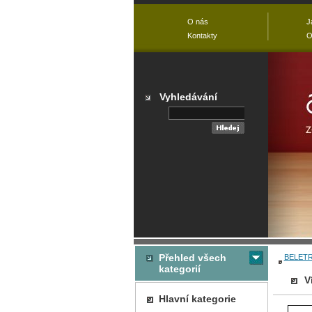
O nás
J
Kontakty
O
Vyhledávání
Přehled všech
BELETR
kategorií
V
Hlavní kategorie