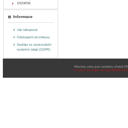
OSTATNÍ
Informace
Jak nakupovat
Odstoupení od smlouvy
Souhlas se zpracováním
osobních údajů (GDPR)
Všechny ceny jsou uvedeny včetně D
Tvorba a pronájem eshopů
BINARGON