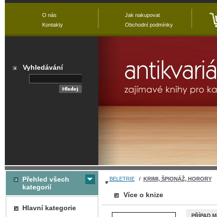
O nás
Jak nakupovat
Kontakty
Obchodní podmínky
Vyhledávání
Přehled všech
BELETRIE
/
KRIMI, ŠPIONÁŽ, HORORY
kategorií
Více o knize
Hlavní kategorie
PŘÍPAD M