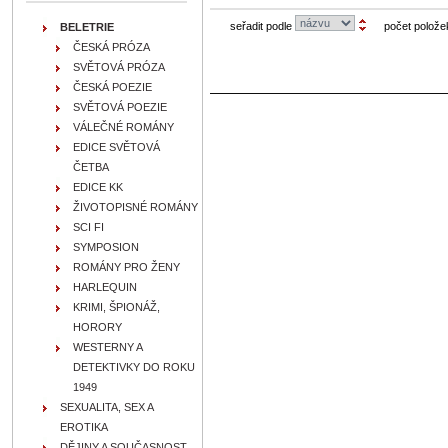
seřadit podle
počet polože
BELETRIE
ČESKÁ PRÓZA
SVĚTOVÁ PRÓZA
ČESKÁ POEZIE
SVĚTOVÁ POEZIE
VÁLEČNÉ ROMÁNY
EDICE SVĚTOVÁ
ČETBA
EDICE KK
ŽIVOTOPISNÉ ROMÁNY
SCI FI
SYMPOSION
ROMÁNY PRO ŽENY
HARLEQUIN
KRIMI, ŠPIONÁŽ,
HORORY
WESTERNY A
DETEKTIVKY DO ROKU
1949
SEXUALITA, SEX A
EROTIKA
DĚJINY A SOUČASNOST