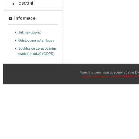
OSTATNÍ
Informace
Jak nakupovat
Odstoupení od smlouvy
Souhlas se zpracováním
osobních údajů (GDPR)
Všechny ceny jsou uvedeny včetně D
Tvorba a pronájem eshopů
BINARGON