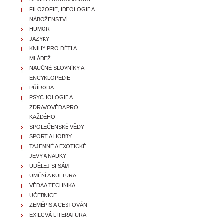
FILOZOFIE, IDEOLOGIE A
NÁBOŽENSTVÍ
HUMOR
JAZYKY
KNIHY PRO DĚTI A
MLÁDEŽ
NAUČNÉ SLOVNÍKY A
ENCYKLOPEDIE
PŘÍRODA
PSYCHOLOGIE A
ZDRAVOVĚDA PRO
KAŽDÉHO
SPOLEČENSKÉ VĚDY
SPORT A HOBBY
TAJEMNÉ A EXOTICKÉ
JEVY A NAUKY
UDĚLEJ SI SÁM
UMĚNÍ A KULTURA
VĚDA A TECHNIKA
UČEBNICE
ZEMĚPIS A CESTOVÁNÍ
EXILOVÁ LITERATURA