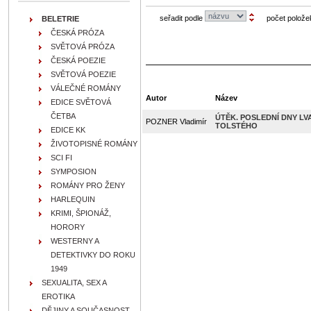
seřadit podle
počet polože
BELETRIE
ČESKÁ PRÓZA
SVĚTOVÁ PRÓZA
ČESKÁ POEZIE
SVĚTOVÁ POEZIE
VÁLEČNÉ ROMÁNY
Autor
Název
EDICE SVĚTOVÁ
ČETBA
ÚTĚK. POSLEDNÍ DNY LV
POZNER Vladimír
TOLSTÉHO
EDICE KK
ŽIVOTOPISNÉ ROMÁNY
SCI FI
SYMPOSION
ROMÁNY PRO ŽENY
HARLEQUIN
KRIMI, ŠPIONÁŽ,
HORORY
WESTERNY A
DETEKTIVKY DO ROKU
1949
SEXUALITA, SEX A
EROTIKA
DĚJINY A SOUČASNOST