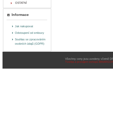
OSTATNÍ
Informace
Jak nakupovat
Odstoupení od smlouvy
Souhlas se zpracováním
osobních údajů (GDPR)
Všechny ceny jsou uvedeny včetně D
Tvorba a pronájem eshopů
BINARGON