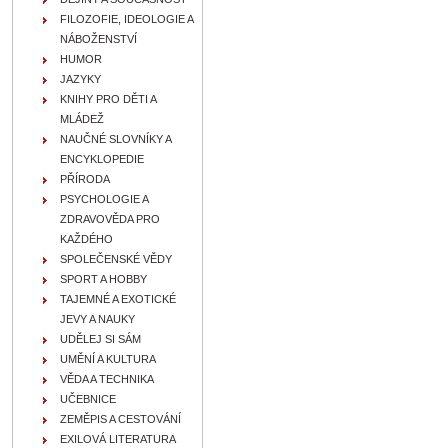
FILOZOFIE, IDEOLOGIE A
NÁBOŽENSTVÍ
HUMOR
JAZYKY
KNIHY PRO DĚTI A
MLÁDEŽ
NAUČNÉ SLOVNÍKY A
ENCYKLOPEDIE
PŘÍRODA
PSYCHOLOGIE A
ZDRAVOVĚDA PRO
KAŽDÉHO
SPOLEČENSKÉ VĚDY
SPORT A HOBBY
TAJEMNÉ A EXOTICKÉ
JEVY A NAUKY
UDĚLEJ SI SÁM
UMĚNÍ A KULTURA
VĚDA A TECHNIKA
UČEBNICE
ZEMĚPIS A CESTOVÁNÍ
EXILOVÁ LITERATURA