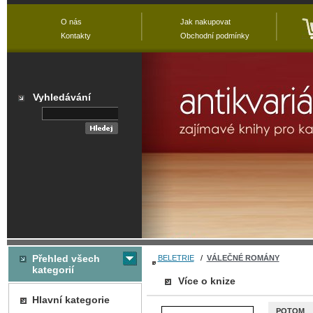
O nás
Jak nakupovat
Kontakty
Obchodní podmínky
Vyhledávání
Přehled všech
BELETRIE
/
VÁLEČNÉ ROMÁNY
kategorií
Více o knize
Hlavní kategorie
POTOM