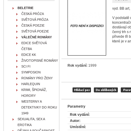
BELETRIE
vyd. BB art,
ČESKÁ PRÓZA
V podstatě 
SVĚTOVÁ PRÓZA
koncentračn
ČESKÁ POEZIE
dostávají o
SVĚTOVÁ POEZIE
černý trh s
přivede tři 
VÁLEČNÉ ROMÁNY
které je v a
EDICE SVĚTOVÁ
ČETBA
EDICE KK
ŽIVOTOPISNÉ ROMÁNY
Rok vydání:
1999
SCI FI
SYMPOSION
ROMÁNY PRO ŽENY
HARLEQUIN
KRIMI, ŠPIONÁŽ,
HORORY
WESTERNY A
Parametry
DETEKTIVKY DO ROKU
1949
Rok vydání:
SEXUALITA, SEX A
Autor:
EROTIKA
Umístění:
DĚJINY A SOUČASNOST