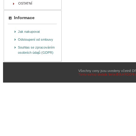
OSTATNÍ
Informace
Jak nakupovat
Odstoupení od smlouvy
Souhlas se zpracováním
osobních údajů (GDPR)
Všechny ceny jsou uvedeny včetně D
Tento eshop dodala firma
BINARGON.