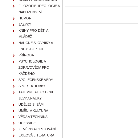
FILOZOFIE, IDEOLOGIE A
NÁBOŽENSTVÍ
HUMOR
JAZYKY
KNIHY PRO DĚTI A
MLÁDEŽ
NAUČNÉ SLOVNÍKY A
ENCYKLOPEDIE
PŘÍRODA
PSYCHOLOGIE A
ZDRAVOVĚDA PRO
KAŽDÉHO
SPOLEČENSKÉ VĚDY
SPORT A HOBBY
TAJEMNÉ A EXOTICKÉ
JEVY A NAUKY
UDĚLEJ SI SÁM
UMĚNÍ A KULTURA
VĚDA A TECHNIKA
UČEBNICE
ZEMĚPIS A CESTOVÁNÍ
EXILOVÁ LITERATURA