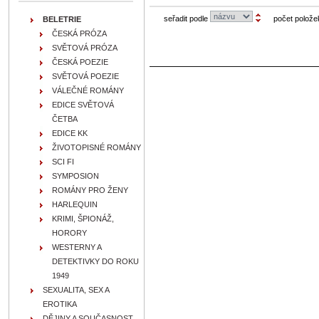
seřadit podle
počet polože
BELETRIE
ČESKÁ PRÓZA
SVĚTOVÁ PRÓZA
ČESKÁ POEZIE
SVĚTOVÁ POEZIE
VÁLEČNÉ ROMÁNY
EDICE SVĚTOVÁ
ČETBA
EDICE KK
ŽIVOTOPISNÉ ROMÁNY
SCI FI
SYMPOSION
ROMÁNY PRO ŽENY
HARLEQUIN
KRIMI, ŠPIONÁŽ,
HORORY
WESTERNY A
DETEKTIVKY DO ROKU
1949
SEXUALITA, SEX A
EROTIKA
DĚJINY A SOUČASNOST