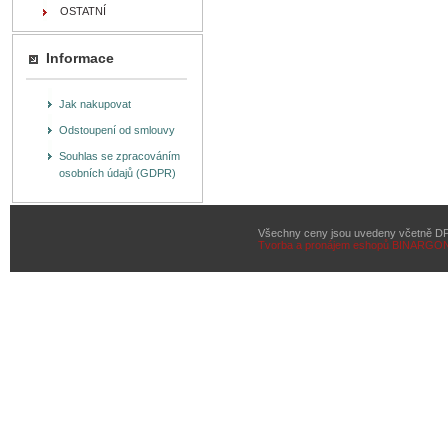
OSTATNÍ
Informace
Jak nakupovat
Odstoupení od smlouvy
Souhlas se zpracováním
osobních údajů (GDPR)
Všechny ceny jsou uvedeny včetně D
Tvorba a pronájem eshopů
BINARGON