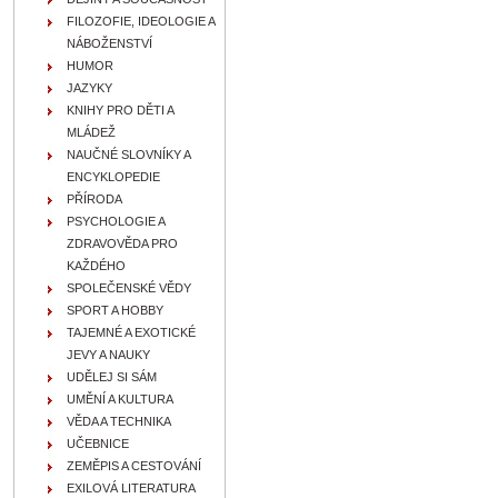
FILOZOFIE, IDEOLOGIE A
NÁBOŽENSTVÍ
HUMOR
JAZYKY
KNIHY PRO DĚTI A
MLÁDEŽ
NAUČNÉ SLOVNÍKY A
ENCYKLOPEDIE
PŘÍRODA
PSYCHOLOGIE A
ZDRAVOVĚDA PRO
KAŽDÉHO
SPOLEČENSKÉ VĚDY
SPORT A HOBBY
TAJEMNÉ A EXOTICKÉ
JEVY A NAUKY
UDĚLEJ SI SÁM
UMĚNÍ A KULTURA
VĚDA A TECHNIKA
UČEBNICE
ZEMĚPIS A CESTOVÁNÍ
EXILOVÁ LITERATURA