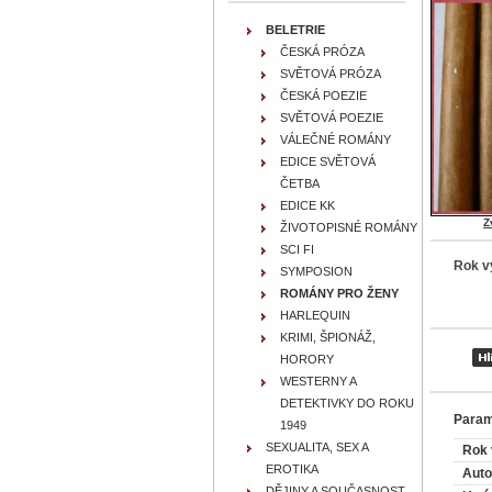
BELETRIE
ČESKÁ PRÓZA
SVĚTOVÁ PRÓZA
ČESKÁ POEZIE
SVĚTOVÁ POEZIE
VÁLEČNÉ ROMÁNY
EDICE SVĚTOVÁ
ČETBA
EDICE KK
Z
ŽIVOTOPISNÉ ROMÁNY
SCI FI
Rok v
SYMPOSION
ROMÁNY PRO ŽENY
HARLEQUIN
KRIMI, ŠPIONÁŽ,
HORORY
WESTERNY A
DETEKTIVKY DO ROKU
Param
1949
SEXUALITA, SEX A
Rok 
EROTIKA
Auto
DĚJINY A SOUČASNOST