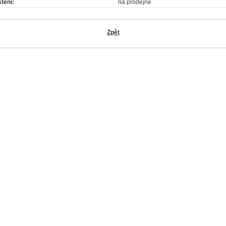
tění:
na prodejně
Zpět
OK