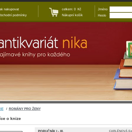
ak nakupovat
celkem: 0 Kč
Jméno
bchodní podmínky
Nákupní košík
Heslo
IE
/
ROMÁNY PRO ŽENY
íce o knize
PORUČNÍK I - III.
CARLÉNOVÁ Emil