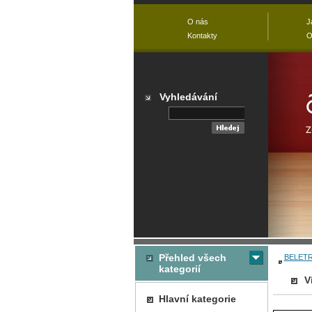
O nás
J
Kontakty
O
Vyhledávání
Přehled všech
BELETR
kategorií
V
Hlavní kategorie