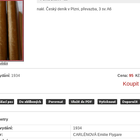
nakl. Český deník v Plzni, převazba, 3 sv. A6
většit
ydání:
1934
Cena:
95
Kč
Koupit
etry
vydání:
1934
r:
CARLÉNOVÁ Emilie Flygare