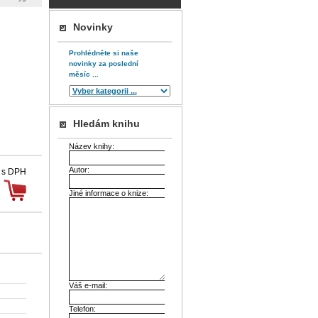
Novinky
Prohlédněte si naše
novinky za poslední
měsíc ...
Hledám knihu
Název knihy:
Autor:
 s DPH
Jiné informace o knize:
Váš e-mail:
Telefon: