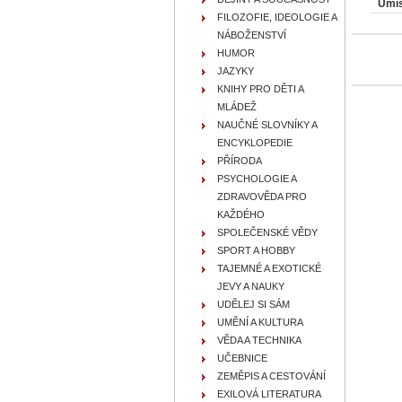
Umís
FILOZOFIE, IDEOLOGIE A
NÁBOŽENSTVÍ
HUMOR
JAZYKY
KNIHY PRO DĚTI A
MLÁDEŽ
NAUČNÉ SLOVNÍKY A
ENCYKLOPEDIE
PŘÍRODA
PSYCHOLOGIE A
ZDRAVOVĚDA PRO
KAŽDÉHO
SPOLEČENSKÉ VĚDY
SPORT A HOBBY
TAJEMNÉ A EXOTICKÉ
JEVY A NAUKY
UDĚLEJ SI SÁM
UMĚNÍ A KULTURA
VĚDA A TECHNIKA
UČEBNICE
ZEMĚPIS A CESTOVÁNÍ
EXILOVÁ LITERATURA