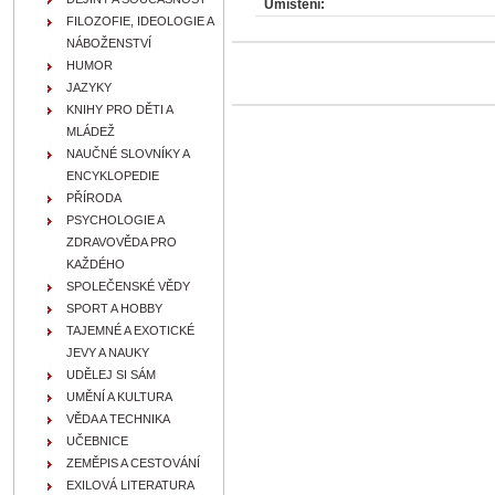
Umístění:
FILOZOFIE, IDEOLOGIE A
NÁBOŽENSTVÍ
HUMOR
JAZYKY
KNIHY PRO DĚTI A
MLÁDEŽ
NAUČNÉ SLOVNÍKY A
ENCYKLOPEDIE
PŘÍRODA
PSYCHOLOGIE A
ZDRAVOVĚDA PRO
KAŽDÉHO
SPOLEČENSKÉ VĚDY
SPORT A HOBBY
TAJEMNÉ A EXOTICKÉ
JEVY A NAUKY
UDĚLEJ SI SÁM
UMĚNÍ A KULTURA
VĚDA A TECHNIKA
UČEBNICE
ZEMĚPIS A CESTOVÁNÍ
EXILOVÁ LITERATURA