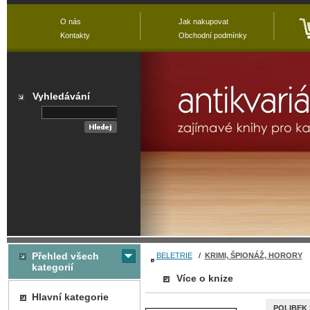
O nás
Jak nakupovat
Kontakty
Obchodní podmínky
Vyhledávání
Přehled všech
BELETRIE
/
KRIMI, ŠPIONÁŽ, HORORY
kategorií
Více o knize
Hlavní kategorie
POLIBEK 