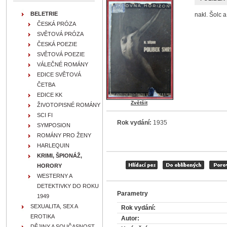
BELETRIE
nakl. Šolc a
ČESKÁ PRÓZA
SVĚTOVÁ PRÓZA
ČESKÁ POEZIE
SVĚTOVÁ POEZIE
VÁLEČNÉ ROMÁNY
EDICE SVĚTOVÁ
ČETBA
EDICE KK
Zvětšit
ŽIVOTOPISNÉ ROMÁNY
SCI FI
Rok vydání:
1935
SYMPOSION
ROMÁNY PRO ŽENY
HARLEQUIN
KRIMI, ŠPIONÁŽ,
HORORY
WESTERNY A
DETEKTIVKY DO ROKU
Parametry
1949
SEXUALITA, SEX A
Rok vydání:
EROTIKA
Autor:
DĚJINY A SOUČASNOST