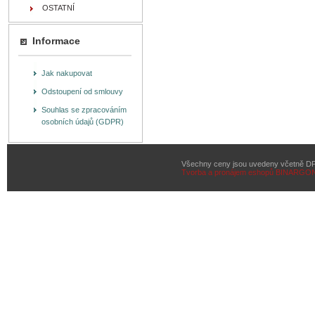
OSTATNÍ
Informace
Jak nakupovat
Odstoupení od smlouvy
Souhlas se zpracováním
osobních údajů (GDPR)
Všechny ceny jsou uvedeny včetně D
Tvorba a pronájem eshopů
BINARGON