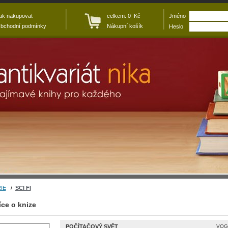
ak nakupovat
celkem: 0 Kč
Jméno
bchodní podmínky
Nákupní košík
Heslo
IE
/
SCI FI
íce o knize
POČÍTAČOVÝ SVĚT
VOGT