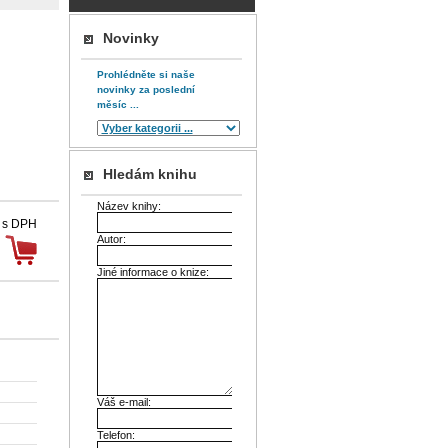
Novinky
Prohlédněte si naše
novinky za poslední
měsíc ...
Hledám knihu
Název knihy:
 s DPH
Autor:
Jiné informace o knize:
Váš e-mail:
Telefon: