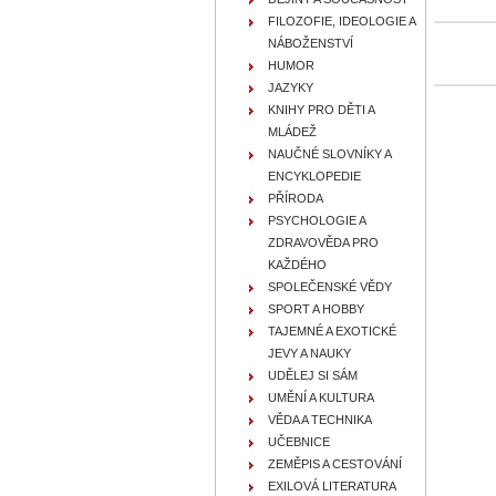
FILOZOFIE, IDEOLOGIE A
NÁBOŽENSTVÍ
HUMOR
JAZYKY
KNIHY PRO DĚTI A
MLÁDEŽ
NAUČNÉ SLOVNÍKY A
ENCYKLOPEDIE
PŘÍRODA
PSYCHOLOGIE A
ZDRAVOVĚDA PRO
KAŽDÉHO
SPOLEČENSKÉ VĚDY
SPORT A HOBBY
TAJEMNÉ A EXOTICKÉ
JEVY A NAUKY
UDĚLEJ SI SÁM
UMĚNÍ A KULTURA
VĚDA A TECHNIKA
UČEBNICE
ZEMĚPIS A CESTOVÁNÍ
EXILOVÁ LITERATURA