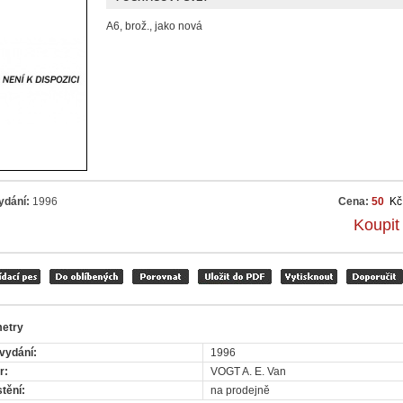
A6, brož., jako nová
ydání:
1996
Cena:
50
Kč
Koupit
etry
vydání:
1996
r:
VOGT A. E. Van
tění:
na prodejně