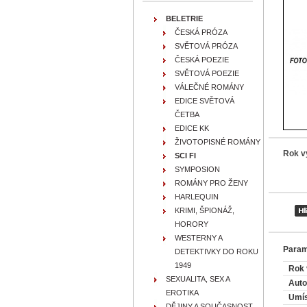
BELETRIE
ČESKÁ PRÓZA
SVĚTOVÁ PRÓZA
ČESKÁ POEZIE
SVĚTOVÁ POEZIE
VÁLEČNÉ ROMÁNY
EDICE SVĚTOVÁ
ČETBA
EDICE KK
ŽIVOTOPISNÉ ROMÁNY
Rok v
SCI FI
SYMPOSION
ROMÁNY PRO ŽENY
HARLEQUIN
KRIMI, ŠPIONÁŽ,
HORORY
WESTERNY A
Param
DETEKTIVKY DO ROKU
1949
Rok 
SEXUALITA, SEX A
Auto
EROTIKA
Umís
DĚJINY A SOUČASNOST