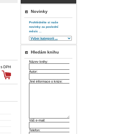
Novinky
Prohlédněte si naše
novinky za poslední
měsíc ...
Hledám knihu
Název knihy:
 s DPH
Autor:
Jiné informace o knize:
Váš e-mail:
Telefon: