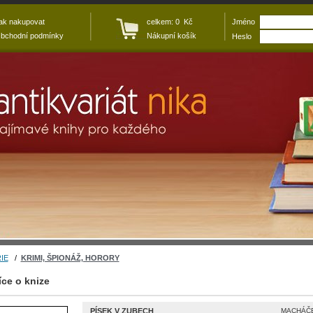
ak nakupovat
celkem: 0 Kč
Jméno
bchodní podmínky
Nákupní košík
Heslo
IE
/
KRIMI, ŠPIONÁŽ, HORORY
íce o knize
PÍSEK V ZUBECH
MACHÁČE