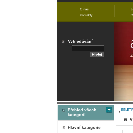
O nás
J
Kontakty
O
Vyhledávání
Přehled všech
BELETR
kategorií
V
Hlavní kategorie