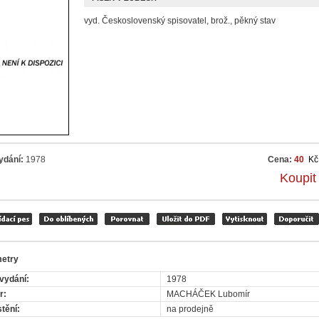
vyd. Československý spisovatel, brož., pěkný stav
ydání:
1978
Cena:
40
Kč
Koupit
etry
vydání:
1978
r:
MACHÁČEK Lubomír
tění:
na prodejně