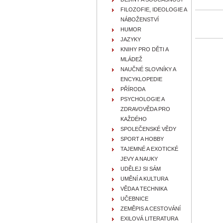
FILOZOFIE, IDEOLOGIE A
NÁBOŽENSTVÍ
HUMOR
JAZYKY
KNIHY PRO DĚTI A
MLÁDEŽ
NAUČNÉ SLOVNÍKY A
ENCYKLOPEDIE
PŘÍRODA
PSYCHOLOGIE A
ZDRAVOVĚDA PRO
KAŽDÉHO
SPOLEČENSKÉ VĚDY
SPORT A HOBBY
TAJEMNÉ A EXOTICKÉ
JEVY A NAUKY
UDĚLEJ SI SÁM
UMĚNÍ A KULTURA
VĚDA A TECHNIKA
UČEBNICE
ZEMĚPIS A CESTOVÁNÍ
EXILOVÁ LITERATURA