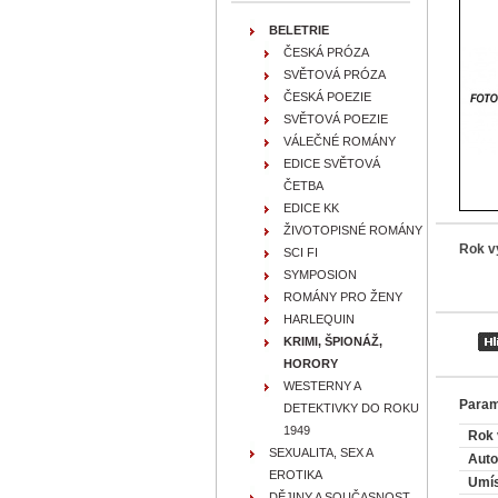
BELETRIE
ČESKÁ PRÓZA
SVĚTOVÁ PRÓZA
ČESKÁ POEZIE
SVĚTOVÁ POEZIE
VÁLEČNÉ ROMÁNY
EDICE SVĚTOVÁ
ČETBA
EDICE KK
ŽIVOTOPISNÉ ROMÁNY
Rok v
SCI FI
SYMPOSION
ROMÁNY PRO ŽENY
HARLEQUIN
KRIMI, ŠPIONÁŽ,
HORORY
WESTERNY A
Param
DETEKTIVKY DO ROKU
1949
Rok 
SEXUALITA, SEX A
Auto
EROTIKA
Umís
DĚJINY A SOUČASNOST