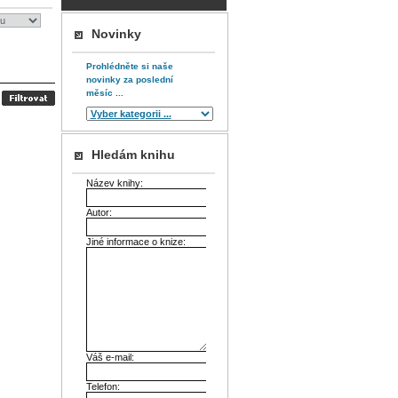
Novinky
Prohlédněte si naše
novinky za poslední
měsíc ...
Hledám knihu
Název knihy:
Autor:
Jiné informace o knize:
Váš e-mail:
Telefon: