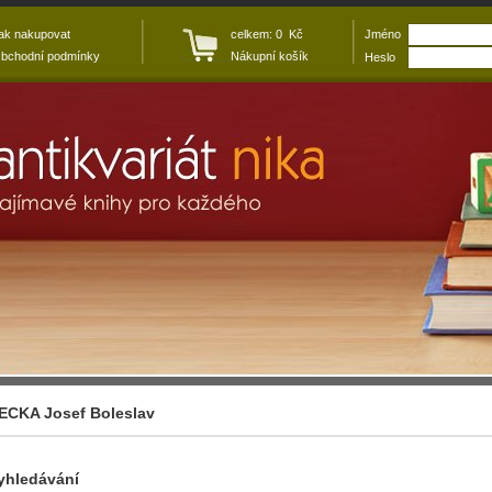
ak nakupovat
celkem: 0 Kč
Jméno
bchodní podmínky
Nákupní košík
Heslo
ECKA Josef Boleslav
yhledávání