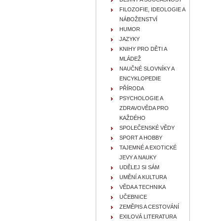
FILOZOFIE, IDEOLOGIE A
NÁBOŽENSTVÍ
HUMOR
JAZYKY
KNIHY PRO DĚTI A
MLÁDEŽ
NAUČNÉ SLOVNÍKY A
ENCYKLOPEDIE
PŘÍRODA
PSYCHOLOGIE A
ZDRAVOVĚDA PRO
KAŽDÉHO
SPOLEČENSKÉ VĚDY
SPORT A HOBBY
TAJEMNÉ A EXOTICKÉ
JEVY A NAUKY
UDĚLEJ SI SÁM
UMĚNÍ A KULTURA
VĚDA A TECHNIKA
UČEBNICE
ZEMĚPIS A CESTOVÁNÍ
EXILOVÁ LITERATURA