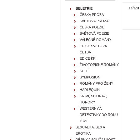
seřadit
BELETRIE
ČESKÁ PRÓZA
SVĚTOVÁ PRÓZA
ČESKÁ POEZIE
SVĚTOVÁ POEZIE
VÁLEČNÉ ROMÁNY
EDICE SVĚTOVÁ
ČETBA
EDICE KK
ŽIVOTOPISNÉ ROMÁNY
SCI FI
SYMPOSION
ROMÁNY PRO ŽENY
HARLEQUIN
KRIMI, ŠPIONÁŽ,
HORORY
WESTERNY A
DETEKTIVKY DO ROKU
1949
SEXUALITA, SEX A
EROTIKA
DĚJINY A SOUČASNOST