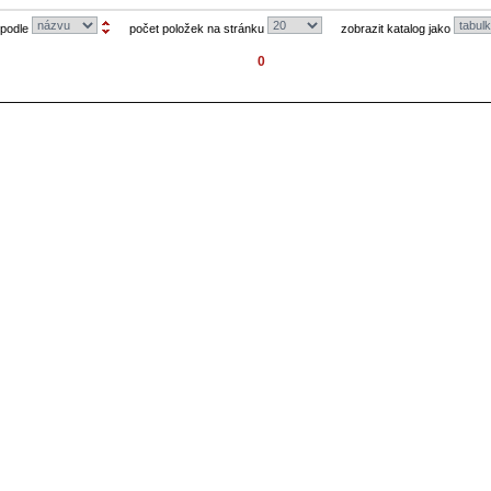
 podle
počet položek na stránku
zobrazit katalog jako
0