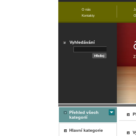
O nás
J
Kontakty
O
Vyhledávání
Přehled všech
P
kategorií
Hlavní kategorie
V