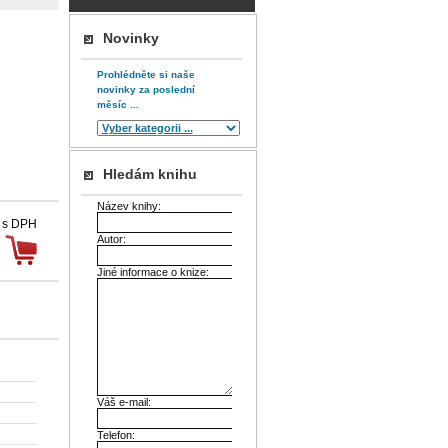
Novinky
Prohlédněte si naše
novinky za poslední
měsíc ...
Hledám knihu
Název knihy:
 s DPH
Autor:
Jiné informace o knize:
Váš e-mail:
Telefon: