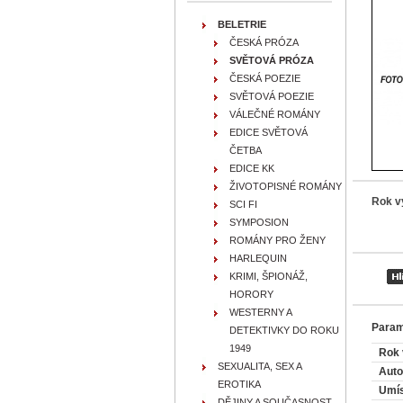
BELETRIE
ČESKÁ PRÓZA
SVĚTOVÁ PRÓZA
ČESKÁ POEZIE
SVĚTOVÁ POEZIE
VÁLEČNÉ ROMÁNY
EDICE SVĚTOVÁ
ČETBA
EDICE KK
ŽIVOTOPISNÉ ROMÁNY
Rok v
SCI FI
SYMPOSION
ROMÁNY PRO ŽENY
HARLEQUIN
KRIMI, ŠPIONÁŽ,
HORORY
WESTERNY A
Param
DETEKTIVKY DO ROKU
1949
Rok 
SEXUALITA, SEX A
Auto
EROTIKA
Umís
DĚJINY A SOUČASNOST