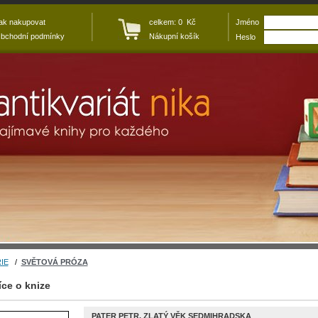
ak nakupovat
celkem: 0 Kč
Jméno
bchodní podmínky
Nákupní košík
Heslo
IE
/
SVĚTOVÁ PRÓZA
íce o knize
PATER PETR. ZLATÝ VĚK SEDMIHRADSKA