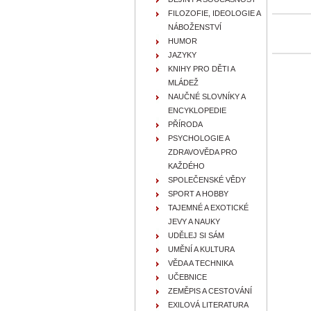
FILOZOFIE, IDEOLOGIE A
NÁBOŽENSTVÍ
HUMOR
JAZYKY
KNIHY PRO DĚTI A
MLÁDEŽ
NAUČNÉ SLOVNÍKY A
ENCYKLOPEDIE
PŘÍRODA
PSYCHOLOGIE A
ZDRAVOVĚDA PRO
KAŽDÉHO
SPOLEČENSKÉ VĚDY
SPORT A HOBBY
TAJEMNÉ A EXOTICKÉ
JEVY A NAUKY
UDĚLEJ SI SÁM
UMĚNÍ A KULTURA
VĚDA A TECHNIKA
UČEBNICE
ZEMĚPIS A CESTOVÁNÍ
EXILOVÁ LITERATURA