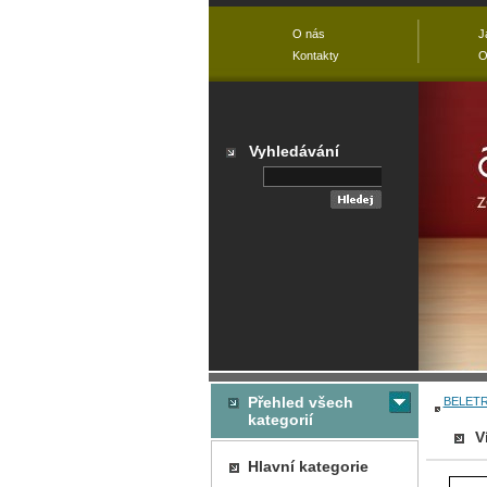
O nás
J
Kontakty
O
Vyhledávání
Přehled všech
BELETR
kategorií
V
Hlavní kategorie