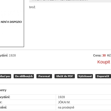
brož.
ydání:
1928
Cena:
30
Kč
Koupit
etry
vydání:
1928
r:
JÓKAI M.
tění:
na prodejně