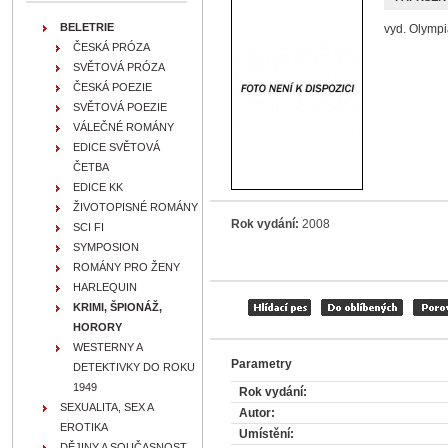
BELETRIE
vyd. Olympi
ČESKÁ PRÓZA
SVĚTOVÁ PRÓZA
ČESKÁ POEZIE
SVĚTOVÁ POEZIE
VÁLEČNÉ ROMÁNY
EDICE SVĚTOVÁ
ČETBA
EDICE KK
ŽIVOTOPISNÉ ROMÁNY
Rok vydání:
2008
SCI FI
SYMPOSION
ROMÁNY PRO ŽENY
HARLEQUIN
KRIMI, ŠPIONÁŽ,
HORORY
WESTERNY A
Parametry
DETEKTIVKY DO ROKU
1949
Rok vydání:
SEXUALITA, SEX A
Autor:
EROTIKA
Umístění:
DĚJINY A SOUČASNOST