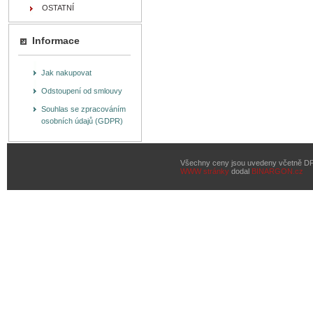
OSTATNÍ
Informace
Jak nakupovat
Odstoupení od smlouvy
Souhlas se zpracováním
osobních údajů (GDPR)
Všechny ceny jsou uvedeny včetně D
WWW stránky
dodal
BINARGON.cz