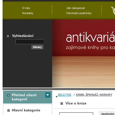
O nás
Jak nakupovat
Kontakty
Obchodní podmínky
Vyhledávání
Přehled všech
BELETRIE
/
KRIMI, ŠPIONÁŽ, HORORY
kategorií
Více o knize
Hlavní kategorie
PAPRSEK