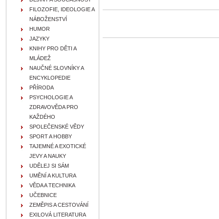
FILOZOFIE, IDEOLOGIE A
NÁBOŽENSTVÍ
HUMOR
JAZYKY
KNIHY PRO DĚTI A
MLÁDEŽ
NAUČNÉ SLOVNÍKY A
ENCYKLOPEDIE
PŘÍRODA
PSYCHOLOGIE A
ZDRAVOVĚDA PRO
KAŽDÉHO
SPOLEČENSKÉ VĚDY
SPORT A HOBBY
TAJEMNÉ A EXOTICKÉ
JEVY A NAUKY
UDĚLEJ SI SÁM
UMĚNÍ A KULTURA
VĚDA A TECHNIKA
UČEBNICE
ZEMĚPIS A CESTOVÁNÍ
EXILOVÁ LITERATURA