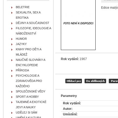
BELETRIE
Edice malý
SEXUALITA, SEX A
EROTIKA
DĚJINY A SOUČASNOST
FILOZOFIE, IDEOLOGIE A
NÁBOŽENSTVÍ
HUMOR
JAZYKY
KNIHY PRO DĚTI A
MLÁDEŽ
Rok vydání:
1967
NAUČNÉ SLOVNÍKY A
ENCYKLOPEDIE
PŘÍRODA
PSYCHOLOGIE A
ZDRAVOVĚDA PRO
KAŽDÉHO
SPOLEČENSKÉ VĚDY
Parametry
SPORT A HOBBY
TAJEMNÉ A EXOTICKÉ
Rok vydání:
JEVY A NAUKY
Autor:
UDĚLEJ SI SÁM
Umístění:
UMĚNÍ A KULTURA