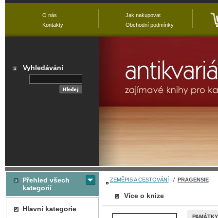
O nás
Jak nakupovat
Kontakty
Obchodní podmínky
Vyhledávání
Přehled všech
ZEMĚPIS A CESTOVÁNÍ
/
PRAGENSIE
kategorií
Více o knize
Hlavní kategorie
PAMÁTKY