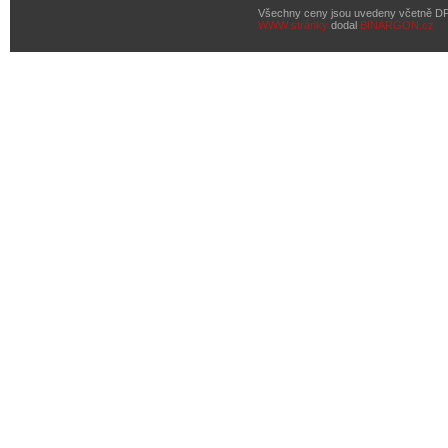
Všechny ceny jsou uvedeny včetně D
WWW stránky
dodal
BINARGON.cz