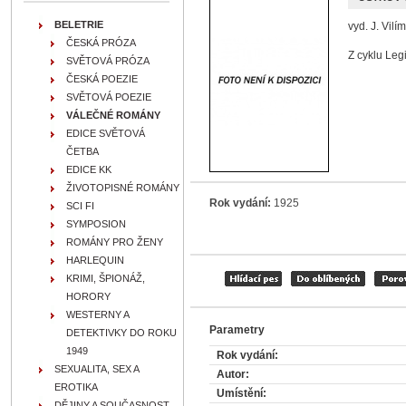
BELETRIE
vyd. J. Vilí
ČESKÁ PRÓZA
Z cyklu Leg
SVĚTOVÁ PRÓZA
ČESKÁ POEZIE
SVĚTOVÁ POEZIE
VÁLEČNÉ ROMÁNY
EDICE SVĚTOVÁ
ČETBA
EDICE KK
ŽIVOTOPISNÉ ROMÁNY
Rok vydání:
1925
SCI FI
SYMPOSION
ROMÁNY PRO ŽENY
HARLEQUIN
KRIMI, ŠPIONÁŽ,
HORORY
WESTERNY A
Parametry
DETEKTIVKY DO ROKU
1949
Rok vydání:
SEXUALITA, SEX A
Autor:
EROTIKA
Umístění:
DĚJINY A SOUČASNOST