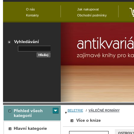
O nás
Jak nakupovat
Kontakty
Obchodní podmínky
Vyhledávání
Přehled všech
BELETRIE
/
VÁLEČNÉ ROMÁNY
kategorií
Více o knize
Hlavní kategorie
OSTROV 