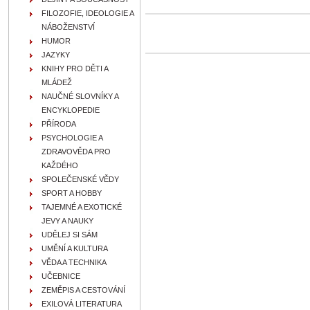
FILOZOFIE, IDEOLOGIE A
NÁBOŽENSTVÍ
HUMOR
JAZYKY
KNIHY PRO DĚTI A
MLÁDEŽ
NAUČNÉ SLOVNÍKY A
ENCYKLOPEDIE
PŘÍRODA
PSYCHOLOGIE A
ZDRAVOVĚDA PRO
KAŽDÉHO
SPOLEČENSKÉ VĚDY
SPORT A HOBBY
TAJEMNÉ A EXOTICKÉ
JEVY A NAUKY
UDĚLEJ SI SÁM
UMĚNÍ A KULTURA
VĚDA A TECHNIKA
UČEBNICE
ZEMĚPIS A CESTOVÁNÍ
EXILOVÁ LITERATURA