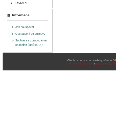
OSTATNÍ
Informace
Jak nakupovat
Odstoupení od smlouvy
Souhlas se zpracováním
osobních údajů (GDPR)
Všechny ceny jsou uvedeny včetně D
Internetové obchody
a
www stránky
:
B