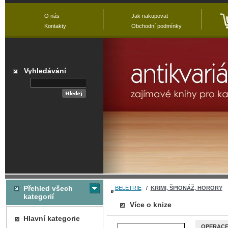
O nás
Jak nakupovat
Kontakty
Obchodní podmínky
Vyhledávání
Přehled všech
BELETRIE
/
KRIMI, ŠPIONÁŽ, HORORY
kategorií
Více o knize
Hlavní kategorie
OPERACE