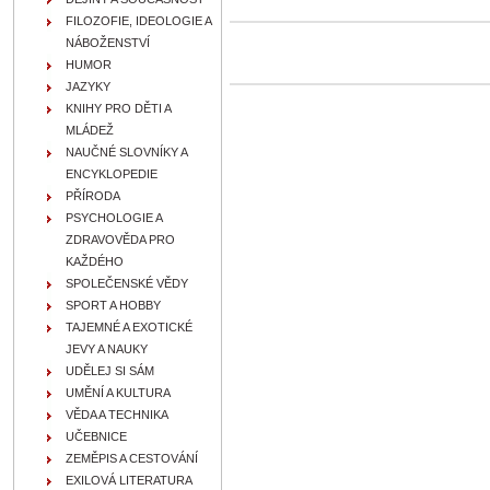
FILOZOFIE, IDEOLOGIE A
NÁBOŽENSTVÍ
HUMOR
JAZYKY
KNIHY PRO DĚTI A
MLÁDEŽ
NAUČNÉ SLOVNÍKY A
ENCYKLOPEDIE
PŘÍRODA
PSYCHOLOGIE A
ZDRAVOVĚDA PRO
KAŽDÉHO
SPOLEČENSKÉ VĚDY
SPORT A HOBBY
TAJEMNÉ A EXOTICKÉ
JEVY A NAUKY
UDĚLEJ SI SÁM
UMĚNÍ A KULTURA
VĚDA A TECHNIKA
UČEBNICE
ZEMĚPIS A CESTOVÁNÍ
EXILOVÁ LITERATURA