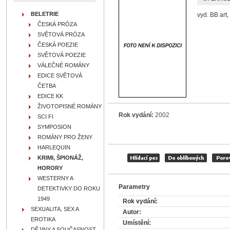
BELETRIE
vyd. BB art,
ČESKÁ PRÓZA
SVĚTOVÁ PRÓZA
ČESKÁ POEZIE
SVĚTOVÁ POEZIE
VÁLEČNÉ ROMÁNY
EDICE SVĚTOVÁ
ČETBA
EDICE KK
ŽIVOTOPISNÉ ROMÁNY
Rok vydání:
2002
SCI FI
SYMPOSION
ROMÁNY PRO ŽENY
HARLEQUIN
KRIMI, ŠPIONÁŽ,
HORORY
WESTERNY A
Parametry
DETEKTIVKY DO ROKU
1949
Rok vydání:
SEXUALITA, SEX A
Autor:
EROTIKA
Umístění:
DĚJINY A SOUČASNOST