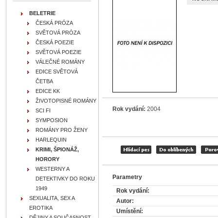
BELETRIE
ČESKÁ PRÓZA
SVĚTOVÁ PRÓZA
ČESKÁ POEZIE
SVĚTOVÁ POEZIE
VÁLEČNÉ ROMÁNY
EDICE SVĚTOVÁ
ČETBA
EDICE KK
ŽIVOTOPISNÉ ROMÁNY
Rok vydání:
2004
SCI FI
SYMPOSION
ROMÁNY PRO ŽENY
HARLEQUIN
KRIMI, ŠPIONÁŽ,
HORORY
WESTERNY A
Parametry
DETEKTIVKY DO ROKU
1949
Rok vydání:
SEXUALITA, SEX A
Autor:
EROTIKA
Umístění:
DĚJINY A SOUČASNOST