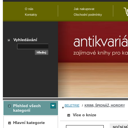
O nás
Jak nakupovat
Kontakty
Obchodní podmínky
Vyhledávání
Přehled všech
BELETRIE
/
KRIMI, ŠPIONÁŽ, HORORY
kategorií
Více o knize
Hlavní kategorie
NOČNÍ M