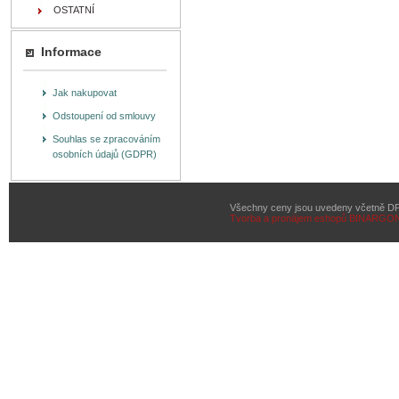
OSTATNÍ
Informace
Jak nakupovat
Odstoupení od smlouvy
Souhlas se zpracováním
osobních údajů (GDPR)
Všechny ceny jsou uvedeny včetně D
Tvorba a pronájem eshopů
BINARGON