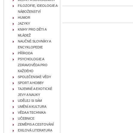
FILOZOFIE, IDEOLOGIE A
NÁBOŽENSTVÍ
HUMOR
JAZYKY
KNIHY PRO DĚTI A
MLÁDEŽ
NAUČNÉ SLOVNÍKY A
ENCYKLOPEDIE
PŘÍRODA
PSYCHOLOGIE A
ZDRAVOVĚDA PRO
KAŽDÉHO
SPOLEČENSKÉ VĚDY
SPORT A HOBBY
TAJEMNÉ A EXOTICKÉ
JEVY A NAUKY
UDĚLEJ SI SÁM
UMĚNÍ A KULTURA
VĚDA A TECHNIKA
UČEBNICE
ZEMĚPIS A CESTOVÁNÍ
EXILOVÁ LITERATURA