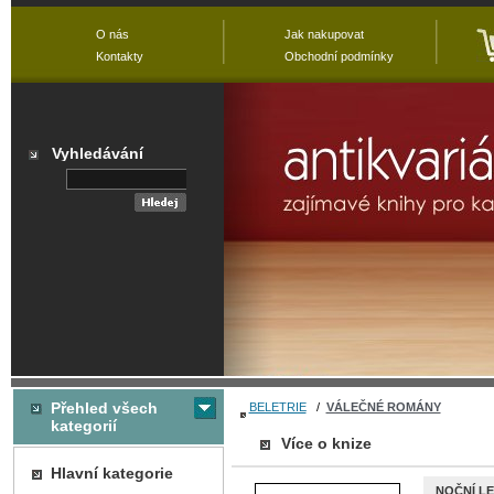
O nás
Jak nakupovat
Kontakty
Obchodní podmínky
Vyhledávání
Přehled všech
BELETRIE
/
VÁLEČNÉ ROMÁNY
kategorií
Více o knize
Hlavní kategorie
NOČNÍ LE