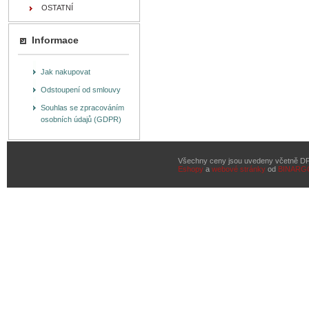
OSTATNÍ
Informace
Jak nakupovat
Odstoupení od smlouvy
Souhlas se zpracováním
osobních údajů (GDPR)
Všechny ceny jsou uvedeny včetně D
Eshopy
a
webové stránky
od
BINARG