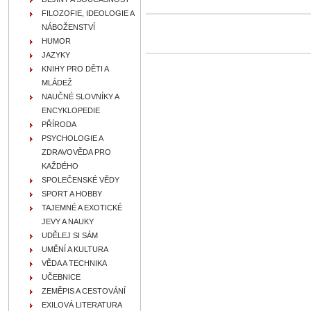
FILOZOFIE, IDEOLOGIE A
NÁBOŽENSTVÍ
HUMOR
JAZYKY
KNIHY PRO DĚTI A
MLÁDEŽ
NAUČNÉ SLOVNÍKY A
ENCYKLOPEDIE
PŘÍRODA
PSYCHOLOGIE A
ZDRAVOVĚDA PRO
KAŽDÉHO
SPOLEČENSKÉ VĚDY
SPORT A HOBBY
TAJEMNÉ A EXOTICKÉ
JEVY A NAUKY
UDĚLEJ SI SÁM
UMĚNÍ A KULTURA
VĚDA A TECHNIKA
UČEBNICE
ZEMĚPIS A CESTOVÁNÍ
EXILOVÁ LITERATURA