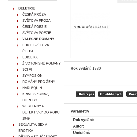
BELETRIE
ČESKÁ PRÓZA
SVĚTOVÁ PRÓZA
ČESKÁ POEZIE
SVĚTOVÁ POEZIE
VÁLEČNÉ ROMÁNY
EDICE SVĚTOVÁ
ČETBA
EDICE KK
ŽIVOTOPISNÉ ROMÁNY
Rok vydání:
1980
SCI FI
SYMPOSION
ROMÁNY PRO ŽENY
HARLEQUIN
KRIMI, ŠPIONÁŽ,
HORORY
WESTERNY A
Parametry
DETEKTIVKY DO ROKU
1949
Rok vydání:
SEXUALITA, SEX A
Autor:
EROTIKA
Umístění:
DĚJINY A SOUČASNOST