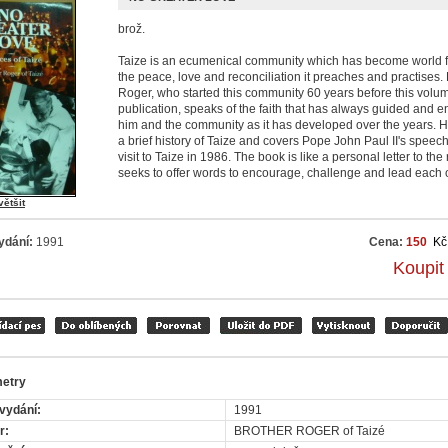
brož.
Taize is an ecumenical community which has become world 
the peace, love and reconciliation it preaches and practises.
Roger, who started this community 60 years before this volum
publication, speaks of the faith that has always guided and 
him and the community as it has developed over the years. H
a brief history of Taize and covers Pope John Paul II's speech
visit to Taize in 1986. The book is like a personal letter to the 
seeks to offer words to encourage, challenge and lead each o
většit
ydání:
1991
Cena:
150
Kč
Koupit
etry
vydání:
1991
r:
BROTHER ROGER of Taizé