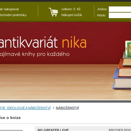
ak nakupovat
celkem: 0 Kč
Jméno
bchodní podmínky
Nákupní košík
Heslo
FIE, IDEOLOGIE A NÁBOŽENSTVÍ
/
NÁBOŽENSTVÍ
íce o knize
NO GREATER LOVE
BROTHER ROGER