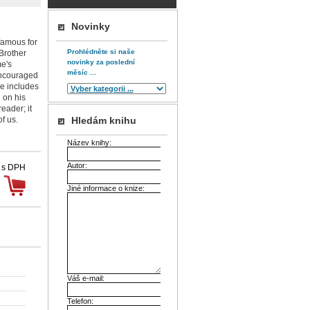
Novinky
famous for
Prohlédněte si naše
 Brother
novinky za poslední
e's
měsíc ...
encouraged
e includes
 on his
reader; it
f us.
Hledám knihu
Název knihy:
Autor:
 s DPH
Jiné informace o knize:
Váš e-mail:
Telefon: