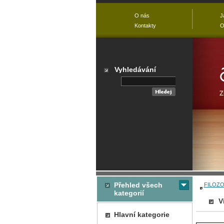
O nás
J
Kontakty
O
Vyhledávání
Přehled všech
FILOZO
kategorií
V
Hlavní kategorie