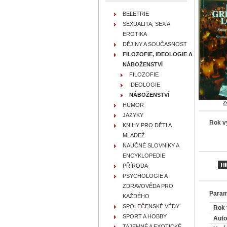
BELETRIE
SEXUALITA, SEX A
EROTIKA
DĚJINY A SOUČASNOST
FILOZOFIE, IDEOLOGIE A
NÁBOŽENSTVÍ
FILOZOFIE
IDEOLOGIE
NÁBOŽENSTVÍ
Z
HUMOR
JAZYKY
Rok v
KNIHY PRO DĚTI A
MLÁDEŽ
NAUČNÉ SLOVNÍKY A
ENCYKLOPEDIE
PŘÍRODA
PSYCHOLOGIE A
ZDRAVOVĚDA PRO
Param
KAŽDÉHO
SPOLEČENSKÉ VĚDY
Rok 
SPORT A HOBBY
Auto
TAJEMNÉ A EXOTICKÉ