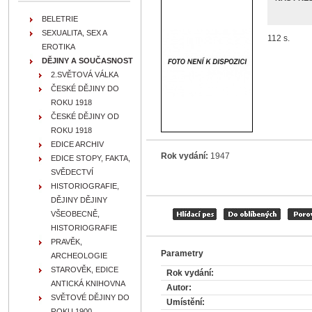
BELETRIE
SEXUALITA, SEX A
112 s.
EROTIKA
DĚJINY A SOUČASNOST
2.SVĚTOVÁ VÁLKA
ČESKÉ DĚJINY DO
ROKU 1918
ČESKÉ DĚJINY OD
ROKU 1918
EDICE ARCHIV
Rok vydání:
1947
EDICE STOPY, FAKTA,
SVĚDECTVÍ
HISTORIOGRAFIE,
DĚJINY DĚJINY
VŠEOBECNĚ,
HISTORIOGRAFIE
PRAVĚK,
Parametry
ARCHEOLOGIE
STAROVĚK, EDICE
Rok vydání:
ANTICKÁ KNIHOVNA
Autor:
SVĚTOVÉ DĚJINY DO
Umístění:
ROKU 1900