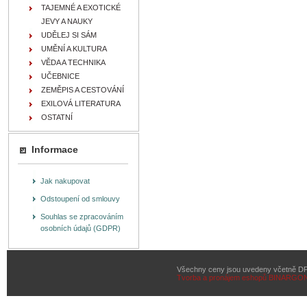
TAJEMNÉ A EXOTICKÉ
JEVY A NAUKY
UDĚLEJ SI SÁM
UMĚNÍ A KULTURA
VĚDA A TECHNIKA
UČEBNICE
ZEMĚPIS A CESTOVÁNÍ
EXILOVÁ LITERATURA
OSTATNÍ
Informace
Jak nakupovat
Odstoupení od smlouvy
Souhlas se zpracováním
osobních údajů (GDPR)
Všechny ceny jsou uvedeny včetně D
Tvorba a pronájem eshopů
BINARGON