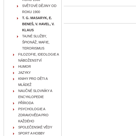
SVĚTOVÉ DĚJINY OD
ROKU 1900
T. G. MASARYK, E.
BENEŠ, V. HAVEL, V.
KLAUS
TAJNÉ SLUŽBY,
ŠPIONÁŽ, MAFIE,
TERORISMUS
FILOZOFIE, IDEOLOGIE A
NÁBOŽENSTVÍ
HUMOR
JAZYKY
KNIHY PRO DĚTI A
MLÁDEŽ
NAUČNÉ SLOVNÍKY A
ENCYKLOPEDIE
PŘÍRODA
PSYCHOLOGIE A
ZDRAVOVĚDA PRO
KAŽDÉHO
SPOLEČENSKÉ VĚDY
SPORT A HOBBY