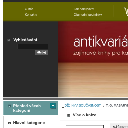
O nás
Jak nakupovat
Kontakty
Obchodní podmínky
Vyhledávání
Přehled všech
DĚJINY A SOUČASNOST
/
T. G. MASARYK
kategorií
Více o knize
Hlavní kategorie
NÁŠ PRES