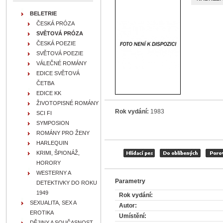
BELETRIE
ČESKÁ PRÓZA
SVĚTOVÁ PRÓZA
ČESKÁ POEZIE
SVĚTOVÁ POEZIE
VÁLEČNÉ ROMÁNY
EDICE SVĚTOVÁ
ČETBA
EDICE KK
ŽIVOTOPISNÉ ROMÁNY
Rok vydání:
1983
SCI FI
SYMPOSION
ROMÁNY PRO ŽENY
HARLEQUIN
KRIMI, ŠPIONÁŽ,
HORORY
WESTERNY A
Parametry
DETEKTIVKY DO ROKU
1949
Rok vydání:
SEXUALITA, SEX A
Autor:
EROTIKA
Umístění:
DĚJINY A SOUČASNOST