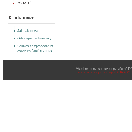
OSTATNÍ
Informace
Jak nakupovat
Odstoupení od smlouvy
Souhlas se zpracováním
osobních údajů (GDPR)
Všechny ceny jsou uvedeny včetně D
Tvorba a pronájem eshopů
BINARGON