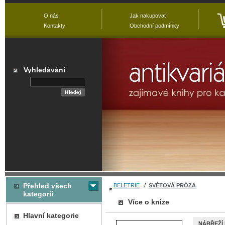
O nás
Jak nakupovat
Kontakty
Obchodní podmínky
Vyhledávání
Přehled všech
BELETRIE
/
SVĚTOVÁ PRÓZA
kategorií
Více o knize
Hlavní kategorie
NÁBŘEŽÍ