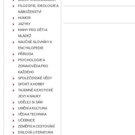
FILOZOFIE, IDEOLOGIE A
NÁBOŽENSTVÍ
HUMOR
JAZYKY
KNIHY PRO DĚTI A
MLÁDEŽ
NAUČNÉ SLOVNÍKY A
ENCYKLOPEDIE
PŘÍRODA
PSYCHOLOGIE A
ZDRAVOVĚDA PRO
KAŽDÉHO
SPOLEČENSKÉ VĚDY
SPORT A HOBBY
TAJEMNÉ A EXOTICKÉ
JEVY A NAUKY
UDĚLEJ SI SÁM
UMĚNÍ A KULTURA
VĚDA A TECHNIKA
UČEBNICE
ZEMĚPIS A CESTOVÁNÍ
EXILOVÁ LITERATURA