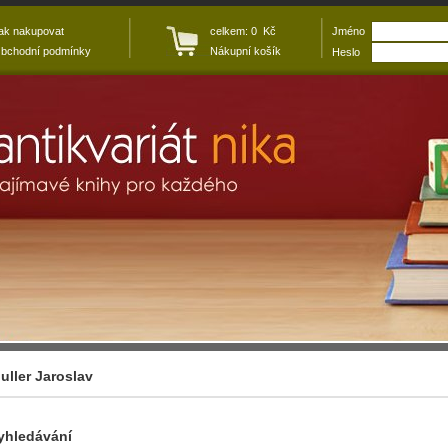
ak nakupovat
celkem: 0 Kč
Jméno
bchodní podmínky
Nákupní košík
Heslo
uller Jaroslav
yhledávání