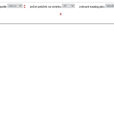
 podle
počet položek na stránku
zobrazit katalog jako
0