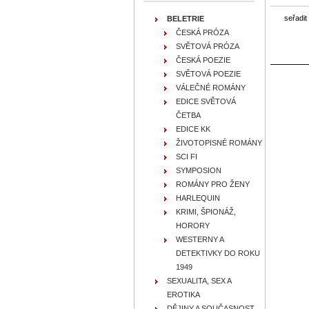
seřadit
BELETRIE
ČESKÁ PRÓZA
SVĚTOVÁ PRÓZA
ČESKÁ POEZIE
SVĚTOVÁ POEZIE
VÁLEČNÉ ROMÁNY
EDICE SVĚTOVÁ
ČETBA
EDICE KK
ŽIVOTOPISNÉ ROMÁNY
SCI FI
SYMPOSION
ROMÁNY PRO ŽENY
HARLEQUIN
KRIMI, ŠPIONÁŽ,
HORORY
WESTERNY A
DETEKTIVKY DO ROKU
1949
SEXUALITA, SEX A
EROTIKA
DĚJINY A SOUČASNOST