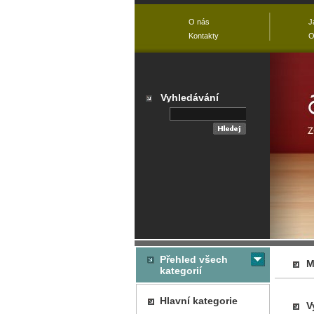
O nás
J
Kontakty
O
Vyhledávání
Přehled všech
M
kategorií
Hlavní kategorie
V