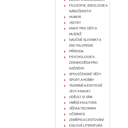
FILOZOFIE, IDEOLOGIE A
NÁBOŽENSTVÍ
HUMOR
JAZYKY
KNIHY PRO DĚTI A
MLÁDEŽ
NAUČNÉ SLOVNÍKY A
ENCYKLOPEDIE
PŘÍRODA
PSYCHOLOGIE A
ZDRAVOVĚDA PRO
KAŽDÉHO
SPOLEČENSKÉ VĚDY
SPORT A HOBBY
TAJEMNÉ A EXOTICKÉ
JEVY A NAUKY
UDĚLEJ SI SÁM
UMĚNÍ A KULTURA
VĚDA A TECHNIKA
UČEBNICE
ZEMĚPIS A CESTOVÁNÍ
EXILOVÁ LITERATURA