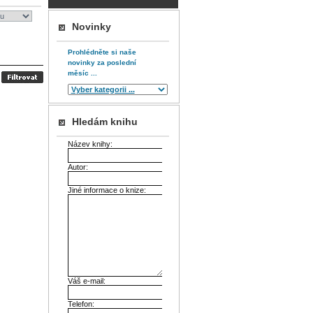
Novinky
Prohlédněte si naše
novinky za poslední
měsíc ...
Hledám knihu
Název knihy:
Autor:
Jiné informace o knize:
Váš e-mail:
Telefon: