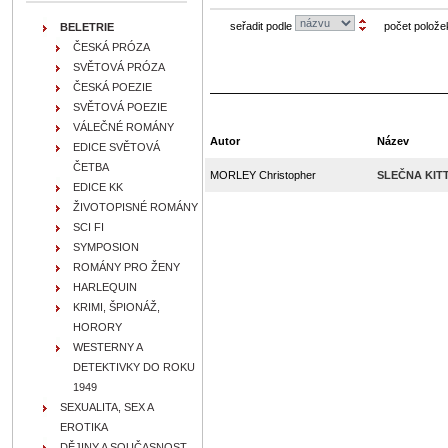
seřadit podle
počet polože
BELETRIE
ČESKÁ PRÓZA
SVĚTOVÁ PRÓZA
ČESKÁ POEZIE
SVĚTOVÁ POEZIE
VÁLEČNÉ ROMÁNY
Autor
Název
EDICE SVĚTOVÁ
ČETBA
MORLEY Christopher
SLEČNA KIT
EDICE KK
ŽIVOTOPISNÉ ROMÁNY
SCI FI
SYMPOSION
ROMÁNY PRO ŽENY
HARLEQUIN
KRIMI, ŠPIONÁŽ,
HORORY
WESTERNY A
DETEKTIVKY DO ROKU
1949
SEXUALITA, SEX A
EROTIKA
DĚJINY A SOUČASNOST