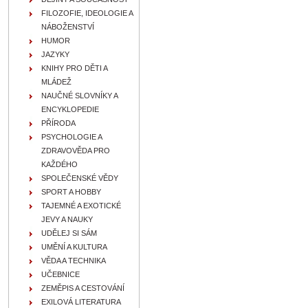
FILOZOFIE, IDEOLOGIE A
NÁBOŽENSTVÍ
HUMOR
JAZYKY
KNIHY PRO DĚTI A
MLÁDEŽ
NAUČNÉ SLOVNÍKY A
ENCYKLOPEDIE
PŘÍRODA
PSYCHOLOGIE A
ZDRAVOVĚDA PRO
KAŽDÉHO
SPOLEČENSKÉ VĚDY
SPORT A HOBBY
TAJEMNÉ A EXOTICKÉ
JEVY A NAUKY
UDĚLEJ SI SÁM
UMĚNÍ A KULTURA
VĚDA A TECHNIKA
UČEBNICE
ZEMĚPIS A CESTOVÁNÍ
EXILOVÁ LITERATURA