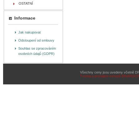
OSTATNÍ
Informace
Jak nakupovat
Odstoupení od smlouvy
Souhlas se zpracováním
osobních údajů (GDPR)
Všechny ceny jsou uvedeny včetně D
Tvorba a pronájem eshopů
BINARGON