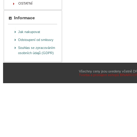
OSTATNÍ
Informace
Jak nakupovat
Odstoupení od smlouvy
Souhlas se zpracováním
osobních údajů (GDPR)
Všechny ceny jsou uvedeny včetně D
Tvorba a pronájem eshopů
BINARGON