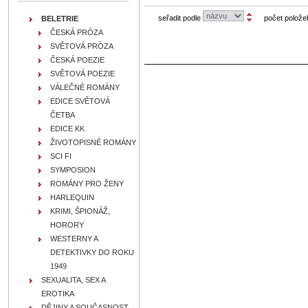
seřadit podle
počet polože
BELETRIE
ČESKÁ PRÓZA
SVĚTOVÁ PRÓZA
ČESKÁ POEZIE
SVĚTOVÁ POEZIE
VÁLEČNÉ ROMÁNY
EDICE SVĚTOVÁ
ČETBA
EDICE KK
ŽIVOTOPISNÉ ROMÁNY
SCI FI
SYMPOSION
ROMÁNY PRO ŽENY
HARLEQUIN
KRIMI, ŠPIONÁŽ,
HORORY
WESTERNY A
DETEKTIVKY DO ROKU
1949
SEXUALITA, SEX A
EROTIKA
DĚJINY A SOUČASNOST