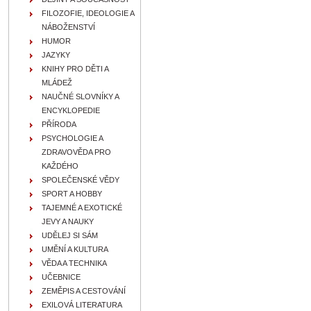
FILOZOFIE, IDEOLOGIE A
NÁBOŽENSTVÍ
HUMOR
JAZYKY
KNIHY PRO DĚTI A
MLÁDEŽ
NAUČNÉ SLOVNÍKY A
ENCYKLOPEDIE
PŘÍRODA
PSYCHOLOGIE A
ZDRAVOVĚDA PRO
KAŽDÉHO
SPOLEČENSKÉ VĚDY
SPORT A HOBBY
TAJEMNÉ A EXOTICKÉ
JEVY A NAUKY
UDĚLEJ SI SÁM
UMĚNÍ A KULTURA
VĚDA A TECHNIKA
UČEBNICE
ZEMĚPIS A CESTOVÁNÍ
EXILOVÁ LITERATURA