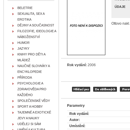
ÚDAJE
BELETRIE
SEXUALITA, SEX A
EROTIKA
Ottovo nakl.
DĚJINY A SOUČASNOST
FILOZOFIE, IDEOLOGIE A
NÁBOŽENSTVÍ
HUMOR
JAZYKY
KNIHY PRO DĚTI A
MLÁDEŽ
Rok vydání:
2006
NAUČNÉ SLOVNÍKY A
ENCYKLOPEDIE
PŘÍRODA
PSYCHOLOGIE A
ZDRAVOVĚDA PRO
KAŽDÉHO
SPOLEČENSKÉ VĚDY
Parametry
SPORT A HOBBY
TAJEMNÉ A EXOTICKÉ
Rok vydání:
JEVY A NAUKY
Autor:
UDĚLEJ SI SÁM
Umístění:
UMĚNÍ A KULTURA