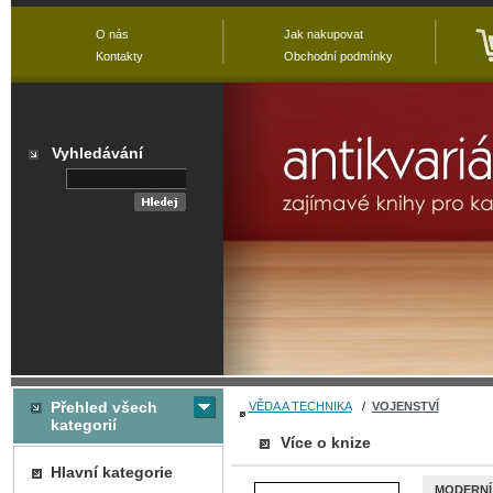
O nás
Jak nakupovat
Kontakty
Obchodní podmínky
Vyhledávání
Přehled všech
VĚDA A TECHNIKA
/
VOJENSTVÍ
kategorií
Více o knize
Hlavní kategorie
MODERNÍ 