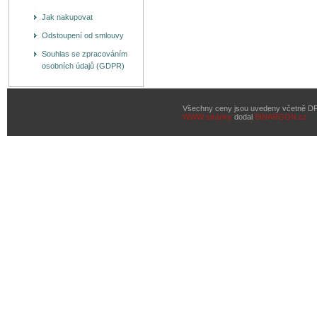
Jak nakupovat
Odstoupení od smlouvy
Souhlas se zpracováním
osobních údajů (GDPR)
Všechny ceny jsou uvedeny včetně D
WWW stránky
dodal
BINARGON.cz