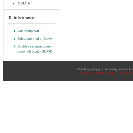
OSTATNÍ
Informace
Jak nakupovat
Odstoupení od smlouvy
Souhlas se zpracováním
osobních údajů (GDPR)
Všechny ceny jsou uvedeny včetně D
Tvorba a pronájem eshopů
BINARGON