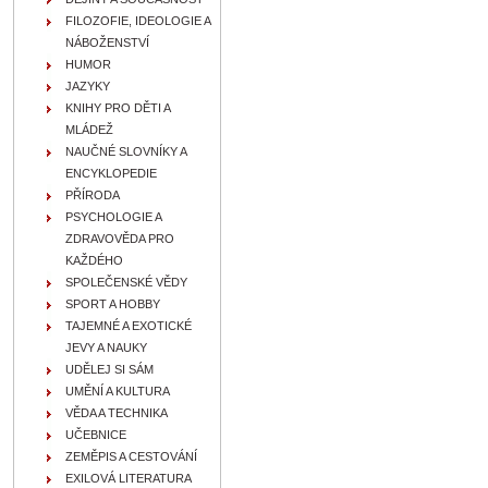
FILOZOFIE, IDEOLOGIE A
NÁBOŽENSTVÍ
HUMOR
JAZYKY
KNIHY PRO DĚTI A
MLÁDEŽ
NAUČNÉ SLOVNÍKY A
ENCYKLOPEDIE
PŘÍRODA
PSYCHOLOGIE A
ZDRAVOVĚDA PRO
KAŽDÉHO
SPOLEČENSKÉ VĚDY
SPORT A HOBBY
TAJEMNÉ A EXOTICKÉ
JEVY A NAUKY
UDĚLEJ SI SÁM
UMĚNÍ A KULTURA
VĚDA A TECHNIKA
UČEBNICE
ZEMĚPIS A CESTOVÁNÍ
EXILOVÁ LITERATURA