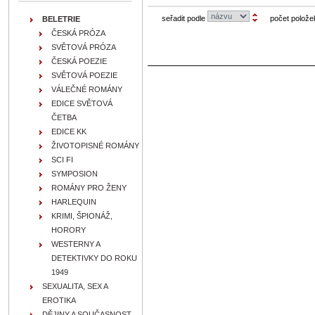
seřadit podle
počet polože
BELETRIE
ČESKÁ PRÓZA
SVĚTOVÁ PRÓZA
ČESKÁ POEZIE
SVĚTOVÁ POEZIE
VÁLEČNÉ ROMÁNY
EDICE SVĚTOVÁ
ČETBA
EDICE KK
ŽIVOTOPISNÉ ROMÁNY
SCI FI
SYMPOSION
ROMÁNY PRO ŽENY
HARLEQUIN
KRIMI, ŠPIONÁŽ,
HORORY
WESTERNY A
DETEKTIVKY DO ROKU
1949
SEXUALITA, SEX A
EROTIKA
DĚJINY A SOUČASNOST