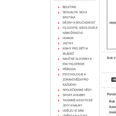
BELETRIE
SEXUALITA, SEX A
EROTIKA
DĚJINY A SOUČASNOST
FILOZOFIE, IDEOLOGIE A
NÁBOŽENSTVÍ
HUMOR
JAZYKY
KNIHY PRO DĚTI A
MLÁDEŽ
Rok v
NAUČNÉ SLOVNÍKY A
ENCYKLOPEDIE
PŘÍRODA
PSYCHOLOGIE A
ZDRAVOVĚDA PRO
KAŽDÉHO
SPOLEČENSKÉ VĚDY
Param
SPORT A HOBBY
TAJEMNÉ A EXOTICKÉ
Rok 
JEVY A NAUKY
Auto
UDĚLEJ SI SÁM
Umís
UMĚNÍ A KULTURA