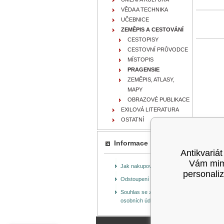
VĚDA A TECHNIKA
UČEBNICE
ZEMĚPIS A CESTOVÁNÍ
CESTOPISY
CESTOVNÍ PRŮVODCE
MÍSTOPIS
PRAGENSIE
ZEMĚPIS, ATLASY,
MAPY
OBRAZOVÉ PUBLIKACE
EXILOVÁ LITERATURA
OSTATNÍ
Informace
Antikvariát
Vám mimo
Jak nakupovat
personaliz
Odstoupení od smlouvy
Souhlas se zpracováním
osobních údajů (GDPR)