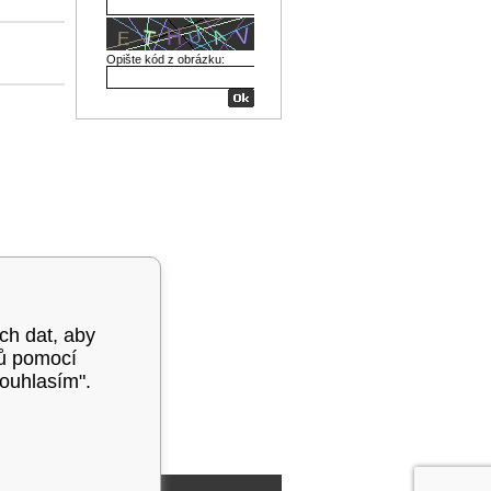
Opište kód z obrázku:
ých dat, aby
mů pomocí
souhlasím".