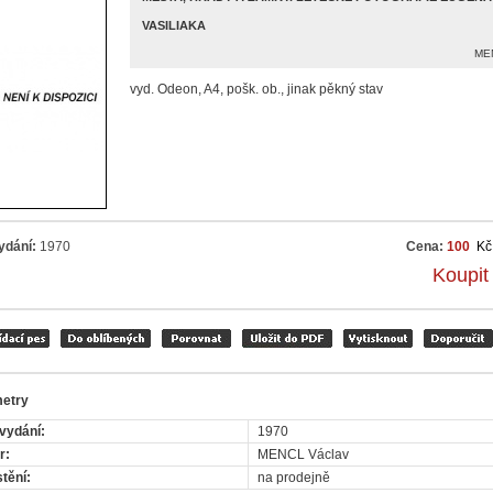
VASILIAKA
MEN
vyd. Odeon, A4, pošk. ob., jinak pěkný stav
ydání:
1970
Cena:
100
Kč
Koupit
etry
vydání:
1970
r:
MENCL Václav
tění:
na prodejně