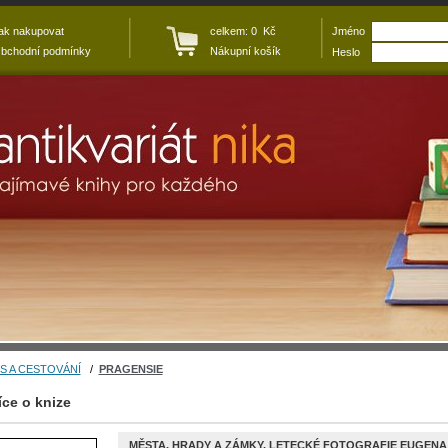
ak nakupovat
celkem: 0 Kč
Jméno
bchodní podmínky
Nákupní košík
Heslo
S A CESTOVÁNÍ
/
PRAGENSIE
íce o knize
MĚSTA, HRADY A ZÁMKY. LETECKÉ FOTOGRAFIE EUGENA