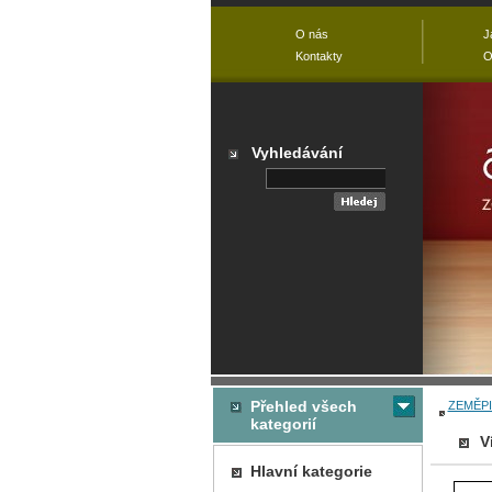
O nás
J
Kontakty
O
Vyhledávání
Přehled všech
ZEMĚPI
kategorií
V
Hlavní kategorie