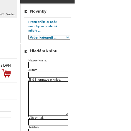
Novinky
CL Václav
Prohlédněte si naše
novinky za poslední
měsíc ...
Hledám knihu
Název knihy:
 s DPH
Autor:
Jiné informace o knize:
Váš e-mail:
Telefon: