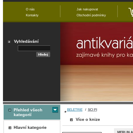
O nás
Jak nakupovat
Kontakty
Obchodní podmínky
Vyhledávání
Přehled všech
BELETRIE
/
SCI FI
kategorií
Více o knize
Hlavní kategorie
MERLIN A