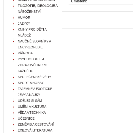
Umístění:
FILOZOFIE, IDEOLOGIE A
NÁBOŽENSTVÍ
HUMOR
JAZYKY
KNIHY PRO DĚTI A
MLÁDEŽ
NAUČNÉ SLOVNÍKY A
ENCYKLOPEDIE
PŘÍRODA
PSYCHOLOGIE A
ZDRAVOVĚDA PRO
KAŽDÉHO
SPOLEČENSKÉ VĚDY
SPORT A HOBBY
TAJEMNÉ A EXOTICKÉ
JEVY A NAUKY
UDĚLEJ SI SÁM
UMĚNÍ A KULTURA
VĚDA A TECHNIKA
UČEBNICE
ZEMĚPIS A CESTOVÁNÍ
EXILOVÁ LITERATURA