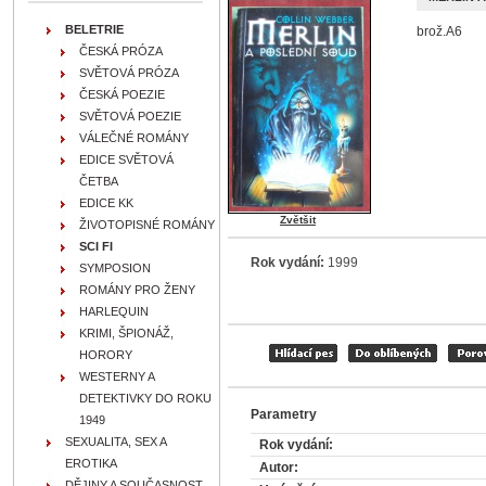
BELETRIE
brož.A6
ČESKÁ PRÓZA
SVĚTOVÁ PRÓZA
ČESKÁ POEZIE
SVĚTOVÁ POEZIE
VÁLEČNÉ ROMÁNY
EDICE SVĚTOVÁ
ČETBA
EDICE KK
Zvětšit
ŽIVOTOPISNÉ ROMÁNY
SCI FI
Rok vydání:
1999
SYMPOSION
ROMÁNY PRO ŽENY
HARLEQUIN
KRIMI, ŠPIONÁŽ,
HORORY
WESTERNY A
DETEKTIVKY DO ROKU
Parametry
1949
SEXUALITA, SEX A
Rok vydání:
EROTIKA
Autor:
DĚJINY A SOUČASNOST