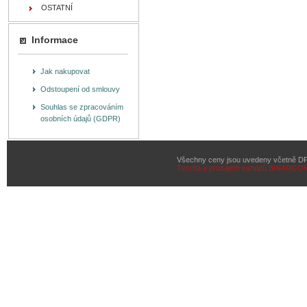
OSTATNÍ
Informace
Jak nakupovat
Odstoupení od smlouvy
Souhlas se zpracováním
osobních údajů (GDPR)
Všechny ceny jsou uvedeny včetně D
Tvorba a pronájem eshopů
BINARGON