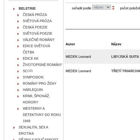
seřadit podle
počet polože
BELETRIE
ČESKÁ PRÓZA
SVĚTOVÁ PRÓZA
ČESKÁ POEZIE
SVĚTOVÁ POEZIE
VÁLEČNÉ ROMÁNY
Autor
Název
EDICE SVĚTOVÁ
ČETBA
MEDEK Leonard
LIBYJSKÁ SUITA
EDICE KK
ŽIVOTOPISNÉ ROMÁNY
SCI FI
MEDEK Leonard
TŘETÍ TRIARCH
SYMPOSION
ROMÁNY PRO ŽENY
HARLEQUIN
KRIMI, ŠPIONÁŽ,
HORORY
WESTERNY A
DETEKTIVKY DO ROKU
1949
SEXUALITA, SEX A
EROTIKA
DĚJINY A SOUČASNOST