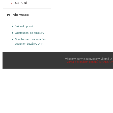
OSTATNÍ
Informace
Jak nakupovat
Odstoupení od smlouvy
Souhlas se zpracováním
osobních údajů (GDPR)
Všechny ceny jsou uvedeny včetně D
Tvorba a pronájem eshopů
BINARGON