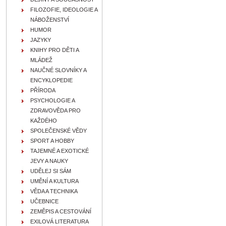
FILOZOFIE, IDEOLOGIE A
NÁBOŽENSTVÍ
HUMOR
JAZYKY
KNIHY PRO DĚTI A
MLÁDEŽ
NAUČNÉ SLOVNÍKY A
ENCYKLOPEDIE
PŘÍRODA
PSYCHOLOGIE A
ZDRAVOVĚDA PRO
KAŽDÉHO
SPOLEČENSKÉ VĚDY
SPORT A HOBBY
TAJEMNÉ A EXOTICKÉ
JEVY A NAUKY
UDĚLEJ SI SÁM
UMĚNÍ A KULTURA
VĚDA A TECHNIKA
UČEBNICE
ZEMĚPIS A CESTOVÁNÍ
EXILOVÁ LITERATURA