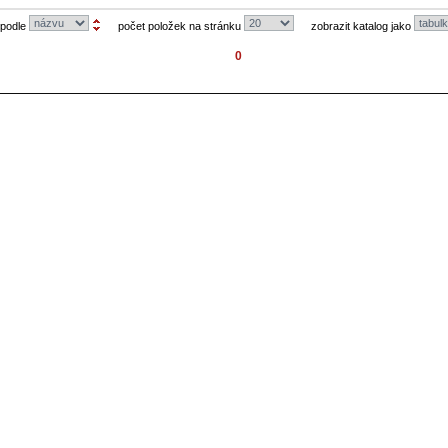
 podle
počet položek na stránku
zobrazit katalog jako
0