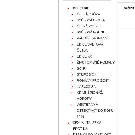
seřadit
BELETRIE
ČESKÁ PRÓZA
SVĚTOVÁ PRÓZA
ČESKÁ POEZIE
SVĚTOVÁ POEZIE
VÁLEČNÉ ROMÁNY
EDICE SVĚTOVÁ
ČETBA
EDICE KK
ŽIVOTOPISNÉ ROMÁNY
SCI FI
SYMPOSION
ROMÁNY PRO ŽENY
HARLEQUIN
KRIMI, ŠPIONÁŽ,
HORORY
WESTERNY A
DETEKTIVKY DO ROKU
1949
SEXUALITA, SEX A
EROTIKA
DĚJINY A SOUČASNOST