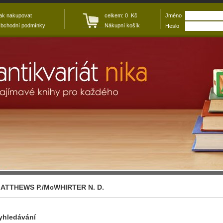
ak nakupovat
celkem: 0 Kč
Jméno
bchodní podmínky
Nákupní košík
Heslo
ATTHEWS P./McWHIRTER N. D.
yhledávání