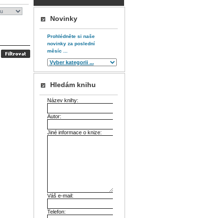
Novinky
Prohlédněte si naše
novinky za poslední
měsíc ...
Hledám knihu
Název knihy:
Autor:
Jiné informace o knize:
Váš e-mail:
Telefon: