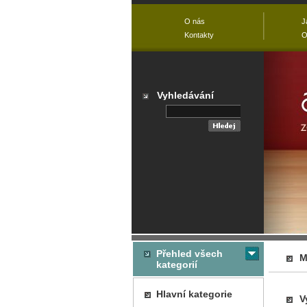
O nás
J
Kontakty
O
Vyhledávání
Přehled všech
M
kategorií
Hlavní kategorie
V