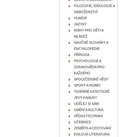
FILOZOFIE, IDEOLOGIE A
NÁBOŽENSTVÍ
HUMOR
JAZYKY
KNIHY PRO DĚTI A
MLÁDEŽ
NAUČNÉ SLOVNÍKY A
ENCYKLOPEDIE
PŘÍRODA
PSYCHOLOGIE A
ZDRAVOVĚDA PRO
KAŽDÉHO
SPOLEČENSKÉ VĚDY
SPORT A HOBBY
TAJEMNÉ A EXOTICKÉ
JEVY A NAUKY
UDĚLEJ SI SÁM
UMĚNÍ A KULTURA
VĚDA A TECHNIKA
UČEBNICE
ZEMĚPIS A CESTOVÁNÍ
EXILOVÁ LITERATURA