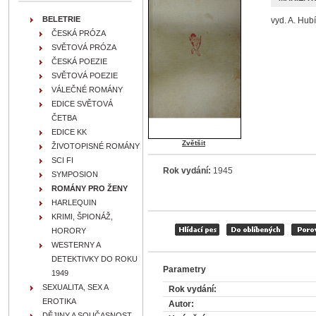
BELETRIE
vyd. A. Hub
ČESKÁ PRÓZA
SVĚTOVÁ PRÓZA
ČESKÁ POEZIE
SVĚTOVÁ POEZIE
VÁLEČNÉ ROMÁNY
EDICE SVĚTOVÁ
ČETBA
EDICE KK
Zvětšit
ŽIVOTOPISNÉ ROMÁNY
SCI FI
Rok vydání:
1945
SYMPOSION
ROMÁNY PRO ŽENY
HARLEQUIN
KRIMI, ŠPIONÁŽ,
HORORY
WESTERNY A
DETEKTIVKY DO ROKU
Parametry
1949
SEXUALITA, SEX A
Rok vydání:
EROTIKA
Autor:
DĚJINY A SOUČASNOST