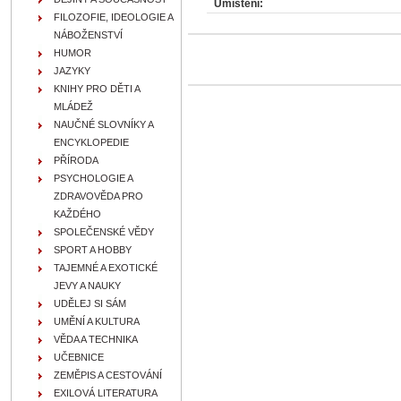
Umístění:
FILOZOFIE, IDEOLOGIE A
NÁBOŽENSTVÍ
HUMOR
JAZYKY
KNIHY PRO DĚTI A
MLÁDEŽ
NAUČNÉ SLOVNÍKY A
ENCYKLOPEDIE
PŘÍRODA
PSYCHOLOGIE A
ZDRAVOVĚDA PRO
KAŽDÉHO
SPOLEČENSKÉ VĚDY
SPORT A HOBBY
TAJEMNÉ A EXOTICKÉ
JEVY A NAUKY
UDĚLEJ SI SÁM
UMĚNÍ A KULTURA
VĚDA A TECHNIKA
UČEBNICE
ZEMĚPIS A CESTOVÁNÍ
EXILOVÁ LITERATURA