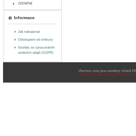
OSTATNÍ
Informace
Jak nakupovat
Odstoupení od smlouvy
Souhlas se zpracováním
osobních údajů (GDPR)
Všechny ceny jsou uvedeny včetně D
Tvorba a pronájem eshopů
BINARGON