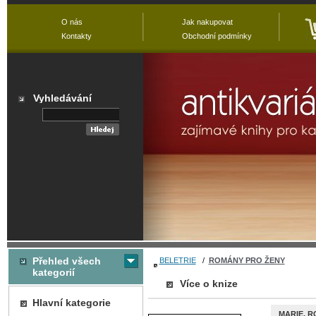
O nás
Jak nakupovat
Kontakty
Obchodní podmínky
Vyhledávání
Přehled všech
BELETRIE
/
ROMÁNY PRO ŽENY
kategorií
Více o knize
Hlavní kategorie
MARIE. 