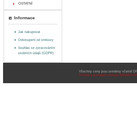
OSTATNÍ
Informace
Jak nakupovat
Odstoupení od smlouvy
Souhlas se zpracováním
osobních údajů (GDPR)
Všechny ceny jsou uvedeny včetně D
Tvorba a pronájem eshopů
BINARGON