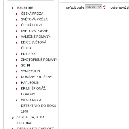
seřadit podle
počet polože
BELETRIE
ČESKÁ PRÓZA
SVĚTOVÁ PRÓZA
ČESKÁ POEZIE
SVĚTOVÁ POEZIE
VÁLEČNÉ ROMÁNY
EDICE SVĚTOVÁ
ČETBA
EDICE KK
ŽIVOTOPISNÉ ROMÁNY
SCI FI
SYMPOSION
ROMÁNY PRO ŽENY
HARLEQUIN
KRIMI, ŠPIONÁŽ,
HORORY
WESTERNY A
DETEKTIVKY DO ROKU
1949
SEXUALITA, SEX A
EROTIKA
DĚJINY A SOUČASNOST