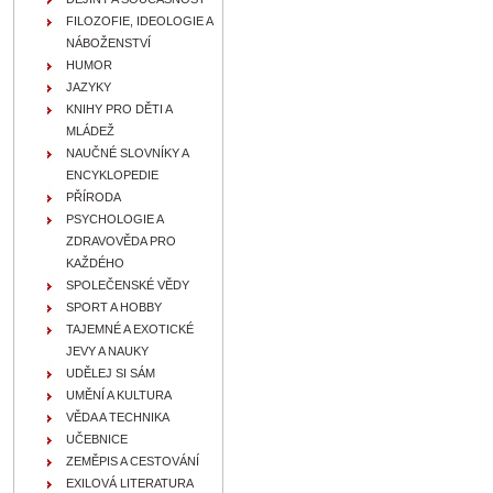
FILOZOFIE, IDEOLOGIE A
NÁBOŽENSTVÍ
HUMOR
JAZYKY
KNIHY PRO DĚTI A
MLÁDEŽ
NAUČNÉ SLOVNÍKY A
ENCYKLOPEDIE
PŘÍRODA
PSYCHOLOGIE A
ZDRAVOVĚDA PRO
KAŽDÉHO
SPOLEČENSKÉ VĚDY
SPORT A HOBBY
TAJEMNÉ A EXOTICKÉ
JEVY A NAUKY
UDĚLEJ SI SÁM
UMĚNÍ A KULTURA
VĚDA A TECHNIKA
UČEBNICE
ZEMĚPIS A CESTOVÁNÍ
EXILOVÁ LITERATURA