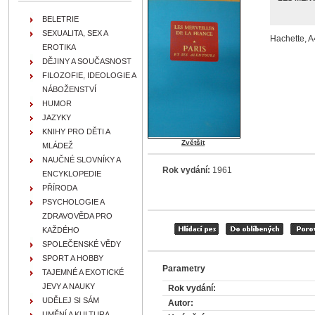
BELETRIE
SEXUALITA, SEX A
Hachette, A
EROTIKA
DĚJINY A SOUČASNOST
FILOZOFIE, IDEOLOGIE A
NÁBOŽENSTVÍ
HUMOR
JAZYKY
KNIHY PRO DĚTI A
Zvětšit
MLÁDEŽ
NAUČNÉ SLOVNÍKY A
Rok vydání:
1961
ENCYKLOPEDIE
PŘÍRODA
PSYCHOLOGIE A
ZDRAVOVĚDA PRO
KAŽDÉHO
SPOLEČENSKÉ VĚDY
SPORT A HOBBY
Parametry
TAJEMNÉ A EXOTICKÉ
JEVY A NAUKY
Rok vydání:
UDĚLEJ SI SÁM
Autor:
UMĚNÍ A KULTURA