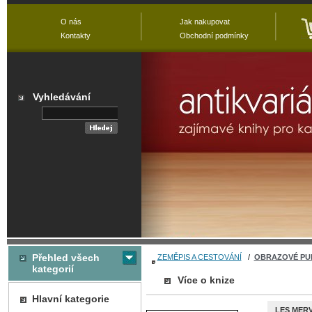
O nás
Jak nakupovat
Kontakty
Obchodní podmínky
Vyhledávání
Přehled všech
ZEMĚPIS A CESTOVÁNÍ
/
OBRAZOVÉ PU
kategorií
Více o knize
Hlavní kategorie
LES MERV