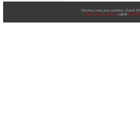
Všechny ceny jsou uvedeny včetně D
Tvorbu webové stránky
zajistil
BINAR