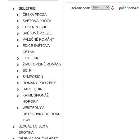
seřadit podle
počet polože
BELETRIE
ČESKÁ PRÓZA
SVĚTOVÁ PRÓZA
ČESKÁ POEZIE
SVĚTOVÁ POEZIE
VÁLEČNÉ ROMÁNY
EDICE SVĚTOVÁ
ČETBA
EDICE KK
ŽIVOTOPISNÉ ROMÁNY
SCI FI
SYMPOSION
ROMÁNY PRO ŽENY
HARLEQUIN
KRIMI, ŠPIONÁŽ,
HORORY
WESTERNY A
DETEKTIVKY DO ROKU
1949
SEXUALITA, SEX A
EROTIKA
DĚJINY A SOUČASNOST