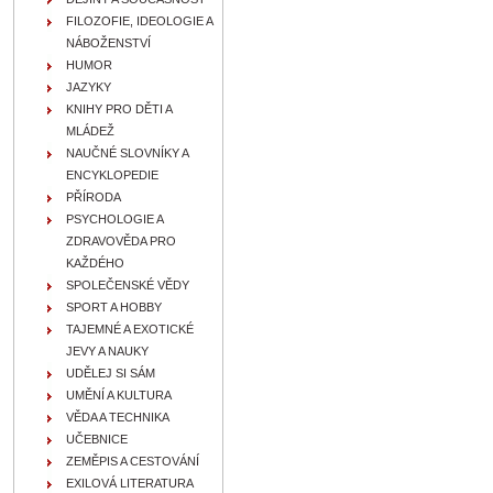
FILOZOFIE, IDEOLOGIE A
NÁBOŽENSTVÍ
HUMOR
JAZYKY
KNIHY PRO DĚTI A
MLÁDEŽ
NAUČNÉ SLOVNÍKY A
ENCYKLOPEDIE
PŘÍRODA
PSYCHOLOGIE A
ZDRAVOVĚDA PRO
KAŽDÉHO
SPOLEČENSKÉ VĚDY
SPORT A HOBBY
TAJEMNÉ A EXOTICKÉ
JEVY A NAUKY
UDĚLEJ SI SÁM
UMĚNÍ A KULTURA
VĚDA A TECHNIKA
UČEBNICE
ZEMĚPIS A CESTOVÁNÍ
EXILOVÁ LITERATURA