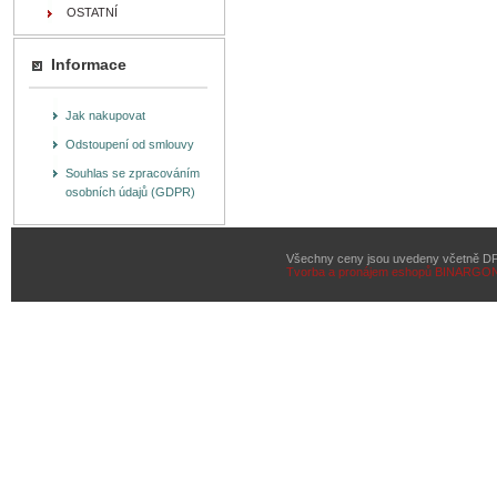
OSTATNÍ
Informace
Jak nakupovat
Odstoupení od smlouvy
Souhlas se zpracováním
osobních údajů (GDPR)
Všechny ceny jsou uvedeny včetně D
Tvorba a pronájem eshopů
BINARGON