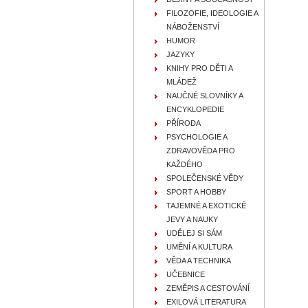
FILOZOFIE, IDEOLOGIE A
NÁBOŽENSTVÍ
HUMOR
JAZYKY
KNIHY PRO DĚTI A
MLÁDEŽ
NAUČNÉ SLOVNÍKY A
ENCYKLOPEDIE
PŘÍRODA
PSYCHOLOGIE A
ZDRAVOVĚDA PRO
KAŽDÉHO
SPOLEČENSKÉ VĚDY
SPORT A HOBBY
TAJEMNÉ A EXOTICKÉ
JEVY A NAUKY
UDĚLEJ SI SÁM
UMĚNÍ A KULTURA
VĚDA A TECHNIKA
UČEBNICE
ZEMĚPIS A CESTOVÁNÍ
EXILOVÁ LITERATURA