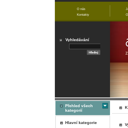
O nás
J
Kontakty
O
Vyhledávání
Přehled všech
K
kategorií
Hlavní kategorie
V