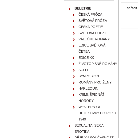
seřadit
BELETRIE
ČESKÁ PRÓZA
SVĚTOVÁ PRÓZA
ČESKÁ POEZIE
SVĚTOVÁ POEZIE
VÁLEČNÉ ROMÁNY
EDICE SVĚTOVÁ
ČETBA
EDICE KK
ŽIVOTOPISNÉ ROMÁNY
SCI FI
SYMPOSION
ROMÁNY PRO ŽENY
HARLEQUIN
KRIMI, ŠPIONÁŽ,
HORORY
WESTERNY A
DETEKTIVKY DO ROKU
1949
SEXUALITA, SEX A
EROTIKA
DĚJINY A SOUČASNOST