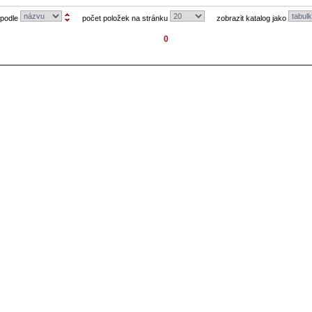
 podle
počet položek na stránku
zobrazit katalog jako
0