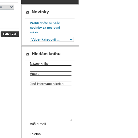
Novinky
Prohlédněte si naše
novinky za poslední
měsíc ...
Hledám knihu
Název knihy:
Autor:
Jiné informace o knize:
Váš e-mail:
Telefon: